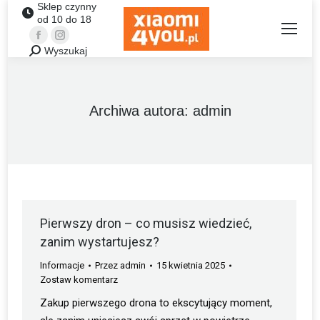
Sklep czynny
od 10 do 18
Facebook
Instagram
Wyszukaj
Szukaj:
Archiwa autora:
admin
Pierwszy dron – co musisz wiedzieć,
zanim wystartujesz?
Informacje
Przez
admin
15 kwietnia 2025
Zostaw komentarz
Zakup pierwszego drona to ekscytujący moment,