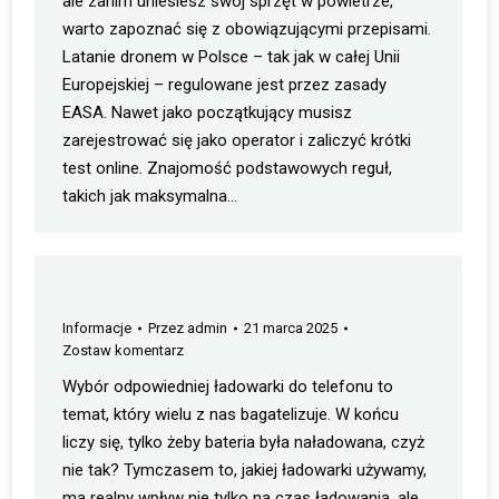
ale zanim uniesiesz swój sprzęt w powietrze,
warto zapoznać się z obowiązującymi przepisami.
Latanie dronem w Polsce – tak jak w całej Unii
Europejskiej – regulowane jest przez zasady
EASA. Nawet jako początkujący musisz
zarejestrować się jako operator i zaliczyć krótki
test online. Znajomość podstawowych reguł,
takich jak maksymalna…
Informacje
Przez
admin
21 marca 2025
Zostaw komentarz
Wybór odpowiedniej ładowarki do telefonu to
temat, który wielu z nas bagatelizuje. W końcu
liczy się, tylko żeby bateria była naładowana, czyż
nie tak? Tymczasem to, jakiej ładowarki używamy,
ma realny wpływ nie tylko na czas ładowania, ale