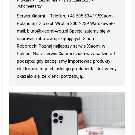
Artykuły
Przez
admin
12 stycznia 2025
76komentarzy
Serwis Xiaomi – Telefon: +48 505 634 195Xiaomi
Poland Sp. z o.o.ul. Wróbla 3002-739 WarszawaE-
mail: biuro@xiaomi4you.pl Specjalizujemy się w
naprawie robotów sprzątających Xiaomi i
Roborock! Poznaj najlepszy serwis Xiaomi w
Polsce! Nasz serwis Xiaomi działa w zasadzie od
początku gdy zaczęliśmy importować produkty i
elektronikę tego chińskiego producenta. Już wtedy
okazało się, że klienci potrzebują…