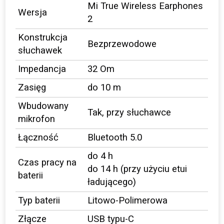
Mi True Wireless Earphones
Wersja
2
Konstrukcja
Bezprzewodowe
słuchawek
Impedancja
32 Om
Zasięg
do 10 m
Wbudowany
Tak, przy słuchawce
mikrofon
Łączność
Bluetooth 5.0
do 4 h
Czas pracy na
do 14 h (przy użyciu etui
baterii
ładującego)
Typ baterii
Litowo-Polimerowa
Złącze
USB typu-C