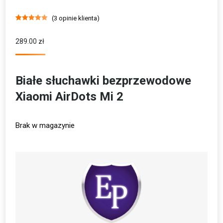
(
3
opinie klienta)
Oceniony
3
5.00
na 5 na
podstawie
289.00
zł
ocen
klientów
Białe słuchawki bezprzewodowe
Xiaomi AirDots Mi 2
Brak w magazynie