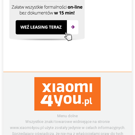
Menu dolne
Wszystkie znaki towarowe widniejące na stronie
www.xiaomi4you.pl użyte zostały jedynie w celach informacyjnych.
Sprzedający oświadcza, że nie ma z właścicielami praw do tych