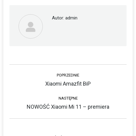
Autor:
admin
Nawigacja
POPRZEDNIE
wpisów
Xiaomi Amazfit BiP
Poprzedni
wpis:
NASTĘPNE
NOWOŚĆ Xiaomi Mi 11 – premiera
Następny
wpis: