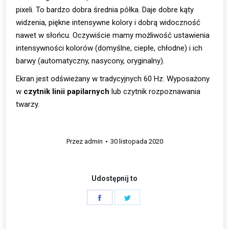
pixeli. To bardzo dobra średnia półka. Daje dobre kąty
widzenia, piękne intensywne kolory i dobrą widoczność
nawet w słońcu. Oczywiście mamy możliwość ustawienia
intensywności kolorów (domyślne, ciepłe, chłodne) i ich
barwy (automatyczny, nasycony, oryginalny).
Ekran jest odświeżany w tradycyjnych 60 Hz. Wyposażony
w
czytnik linii papilarnych
lub czytnik rozpoznawania
twarzy.
Przez
admin
30 listopada 2020
Udostępnij to
Share
Share
on
on
Facebook
Twitter