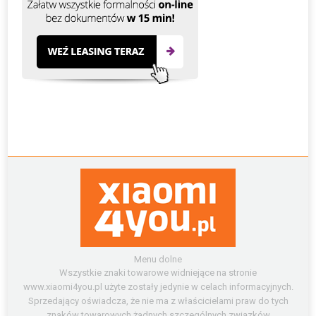
Menu dolne
Wszystkie znaki towarowe widniejące na stronie
www.xiaomi4you.pl użyte zostały jedynie w celach informacyjnych.
Sprzedający oświadcza, że nie ma z właścicielami praw do tych
znaków towarowych żadnych szczególnych związków