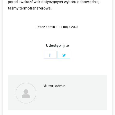
porad i wskazówek dotyczących wyboru odpowiedniej
taśmy termotransferowej.
Przez
admin
11 maja 2023
Udostępnij to
Share
Share
on
on
Facebook
Twitter
Autor:
admin