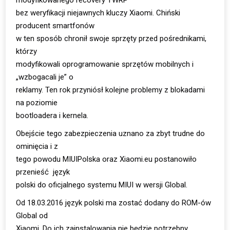
modyfikowanego recovery TWRP
bez weryfikacji niejawnych kluczy Xiaomi. Chiński
producent smartfonów
w ten sposób chronił swoje sprzęty przed pośrednikami,
którzy
modyfikowali oprogramowanie sprzętów mobilnych i
„wzbogacali je” o
reklamy. Ten rok przyniósł kolejne problemy z blokadami
na poziomie
bootloadera i kernela.
Obejście tego zabezpieczenia uznano za zbyt trudne do
ominięcia i z
tego powodu MIUIPolska oraz Xiaomi.eu postanowiło
przenieść język
polski do oficjalnego systemu MIUI w wersji Global.
Od 18.03.2016 język polski ma zostać dodany do ROM-ów
Global od
Xiaomi. Do ich zainstalowania nie będzie potrzebny