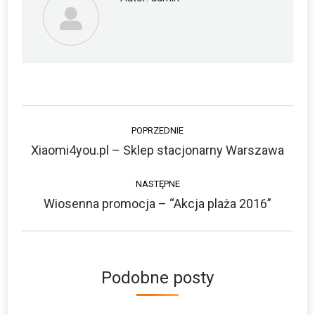
Nawigacja
POPRZEDNIE
wpisów
Xiaomi4you.pl – Sklep stacjonarny Warszawa
Poprzedni
wpis:
NASTĘPNE
Wiosenna promocja – “Akcja plaża 2016”
Następny
wpis:
Podobne posty