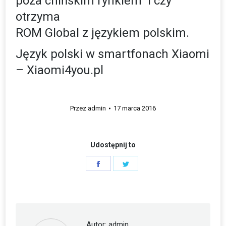
poza chińskim rynkiem i czy
otrzyma
ROM Global z językiem polskim.
Język polski w smartfonach Xiaomi
– Xiaomi4you.pl
Przez
admin
17 marca 2016
Udostępnij to
Share
Share
on
on
Facebook
Twitter
Autor:
admin