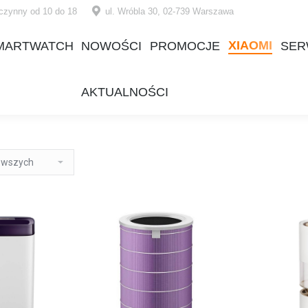
czynny od 10 do 18
ul. Wróbla 30, 02-739 Warszawa
XIAOMI
MARTWATCH
NOWOŚCI
PROMOCJE
SER
XIAOMI
MARTWATCH
NOWOŚCI
PROMOCJE
SER
AKTUALNOŚCI
AKTUALNOŚCI