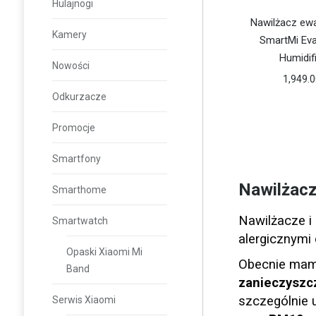
Hulajnogi
Nawilżacz ew
Kamery
SmartMi Eva
Humidif
Nowości
1,949.
Odkurzacze
Promocje
Smartfony
Nawilżacz
Smarthome
Nawilżacze i
Smartwatch
alergicznymi
Opaski Xiaomi Mi
Obecnie mamy
Band
zanieczyszc
szczególnie 
Serwis Xiaomi