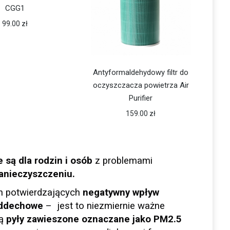
CGG1
99.00
zł
Antyformaldehydowy filtr do
oczyszczacza powietrza Air
Purifier
159.00
zł
 są dla rodzin i osób
z problemami
anieczyszczeniu.
ch potwierdzających
negatywny wpływ
 oddechowe
– jest to niezmiernie ważne
są
pyły zawieszone oznaczane jako PM2.5