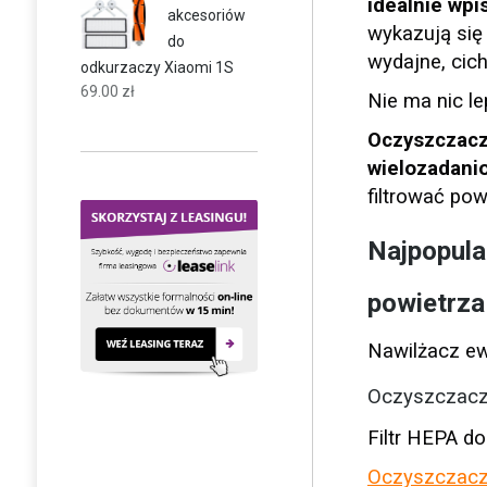
idealnie wpis
akcesoriów
wykazują się
do
wydajne, cich
odkurzaczy Xiaomi 1S
69.00
zł
Nie ma nic l
Oczyszczacz
wielozadanio
filtrować po
Najpopula
powietrza 
Nawilżacz ew
Oczyszczacz 
Filtr HEPA d
Oczyszczacz 