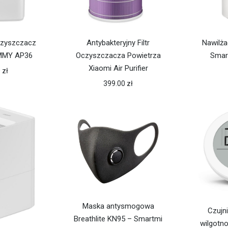
oczyszczacz
Antybakteryjny Filtr
Nawilż
IMMY AP36
Oczyszczacza Powietrza
Smar
Xiaomi Air Purifier
0
zł
399.00
zł
Maska antysmogowa
Czujni
Breathlite KN95 – Smartmi
wilgotno