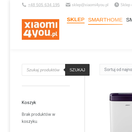
+48 505 634 195
sklep@xiaomi4you.pl
Sklep 
SKLEP
SMARTHOME
S
SKLEP
SMARTHOME
S
Wyszukiwarka
produktów
SZUKAJ
Koszyk
Brak produktów w
koszyku.