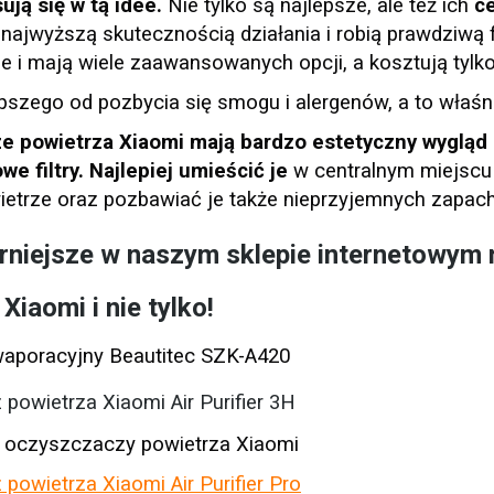
ują się w tą idee.
Nie tylko są najlepsze, ale też ich
c
 najwyższą skutecznością działania i robią prawdziwą 
e i mają wiele zaawansowanych opcji, a kosztują tylko 
epszego od pozbycia się smogu i alergenów, a to właś
e powietrza Xiaomi mają bardzo estetyczny wygląd 
we filtry. Najlepiej umieścić je
w centralnym miejscu
wietrze oraz pozbawiać je także nieprzyjemnych zapac
rniejsze w naszym sklepie internetowym
Xiaomi i nie tylko!
aporacyjny Beautitec SZK-A420
powietrza Xiaomi Air Purifier 3H
o oczyszczaczy powietrza Xiaomi
powietrza Xiaomi Air Purifier Pro