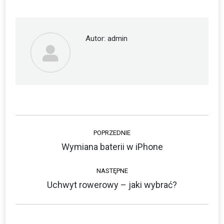
Facebook
Twitter
Autor:
admin
Nawigacja
POPRZEDNIE
wpisów
Wymiana baterii w iPhone
Poprzedni
wpis:
NASTĘPNE
Uchwyt rowerowy – jaki wybrać?
Następny
wpis: