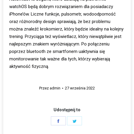
watchOS będą dobrym rozwiązaniem dla posiadaczy
iPhone’ów. Liczne funkcje, pulsometr, wodoodporność
oraz różnorodny design sprawiają, że bez problemu
można znaleźć krokomierz, który będzie idealny na kolejny
trening. Przyciąga też wyświetlacz, który niewątpliwie jest
najlepszym znakiem wyróżniającym. Po połączeniu
poprzez bluetooth ze smartfonem uaktywnia się
monitorowanie tak ważne dla tych, którzy wybierają
aktywność fizyczną.
Przez
admin
27 września 2022
Udostępnij to
Share
Share
on
on