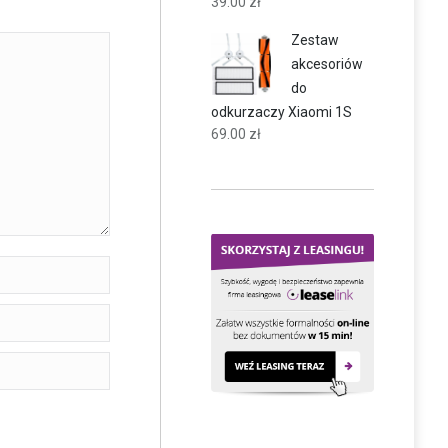
39.00
zł
Zestaw
akcesoriów
do
odkurzaczy Xiaomi 1S
69.00
zł