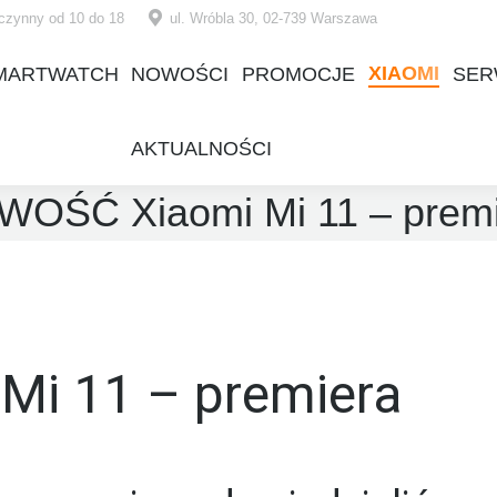
czynny od 10 do 18
ul. Wróbla 30, 02-739 Warszawa
XIAOMI
MARTWATCH
NOWOŚCI
PROMOCJE
SER
XIAOMI
MARTWATCH
NOWOŚCI
PROMOCJE
SER
AKTUALNOŚCI
AKTUALNOŚCI
OŚĆ Xiaomi Mi 11 – prem
i 11 – premiera