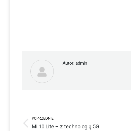
Autor:
admin
Nawigacja
POPRZEDNIE
wpisów
Poprzedni
Mi 10 Lite – z technologią 5G