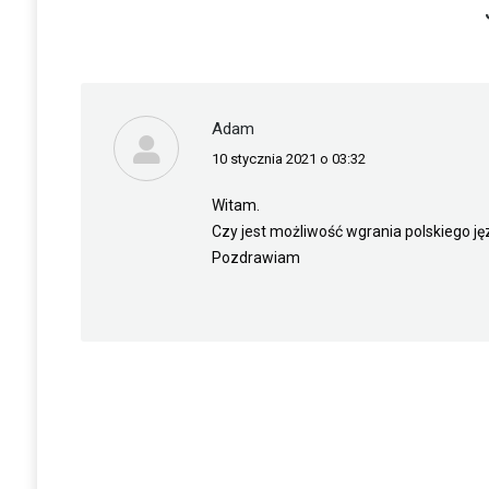
Adam
10 stycznia 2021 o 03:32
napisał(a):
Witam.
Czy jest możliwość wgrania polskiego ję
Pozdrawiam