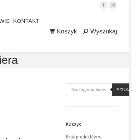
Facebook
Instagram
WIS
KONTAKT
Koszyk
Wyszukaj
WIS
KONTAKT
Szukaj:
Koszyk
Wyszukaj
Szukaj:
iera
Wyszukiwarka
produktów
SZUKAJ
Koszyk
Brak produktów w