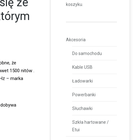
się że
koszyku.
którym
Akcesoria
Do samochodu
obne, że
Kable USB
wet 1500 nitów .
0 Hz – marka
Ładowarki
Powerbanki
 zdobywa
Słuchawki
Szkła hartowane /
Etui