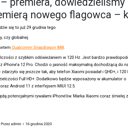
 premiera, dowiedzieliśmy 
remierą nowego flagowca – 
ie się to już 29 grudnia tego
, czy globalnej.
psetem
Qualcomm Snapdragon 888
.
ielczości z szybkim odświeżaniem w 120 Hz. Jest bardzo prawdopod
acz iPhone’a 12 Pro. Chodzi o jasność maksymalną dochodzącą do na
ie zdarzyło się jeszcze tak, aby telefon Xiaomi posiadał i QHD+, i 12
dzielczości Full HD+. Dodatkowo będzie wyposażony w akumulator o
az Android 11 z interfejsem MIUI 12.5.
 będą potencjalnymi rywalami iPhone’ów. Marka Xiaomi coraz śmielej
Przez
admin
16 grudnia 2020