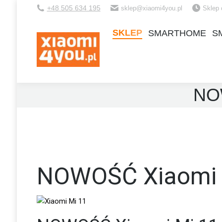
+48 505 634 195
sklep@xiaomi4you.pl
Sklep 
SKLEP
SMARTHOME
S
SKLEP
SMARTHOME
S
NOW
NOWOŚĆ Xiaomi M