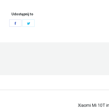
Udostępnij to
Share
Share
on
on
Facebook
Twitter
Następny
Xiaomi Mi 10T i