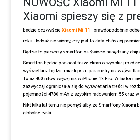
NOWOŚĆ Xiaomi Mi 11 –
Xiaomi spieszy się z p
będzie oczywiście
Xiaomi Mi 11
, prawdopodobnie odbędz
roku. Jednak nie wiemy, czy jest to data chińskiej premiery
Będzie to pierwszy smartfon na świecie napędzany chi
Smartfon będzie posiadał także ekran o wysokiej rozdz
wyświetlacz będzie miał lepsze parametry niż wyświetl
To aż 400 nitów więcej niż w iPhonie 12 Pro. W historii n
zazwyczaj ograniczała się do wyświetlania treści w roz
pojemności 4780 mAh z szybkim ładowaniem 55 oraz w or
Nikt kilka lat temu nie pomyślałby, że Smartfony Xiaomi
globalne rynki.