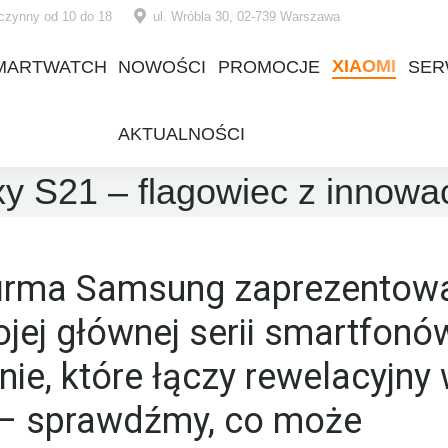
czynny od 10 do 18
ul. Wróbla 30, 02-739 Warszawa
XIAOMI
MARTWATCH
NOWOŚCI
PROMOCJE
SER
XIAOMI
MARTWATCH
NOWOŚCI
PROMOCJE
SER
AKTUALNOŚCI
AKTUALNOŚCI
 S21 – flagowiec z innowac
firma Samsung zaprezentow
ej głównej serii smartfonó
nie, które łączy rewelacyjny
 – sprawdźmy, co może