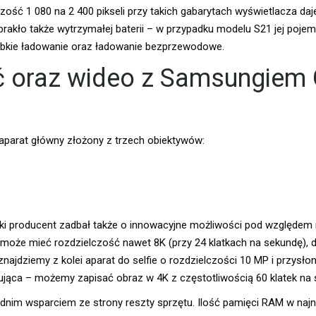
ość 1 080 na 2 400 pikseli przy takich gabarytach wyświetlacza daj
brakło także wytrzymałej baterii – w przypadku modelu S21 jej poje
bkie ładowanie oraz ładowanie bezprzewodowe.
ć oraz wideo z Samsungiem 
parat główny złożony z trzech obiektywów:
ki producent zadbał także o innowacyjne możliwości pod względem 
może mieć rozdzielczość nawet 8K (przy 24 klatkach na sekundę), 
jdziemy z kolei aparat do selfie o rozdzielczości 10 MP i przysłoni
jąca – możemy zapisać obraz w 4K z częstotliwością 60 klatek na 
dnim wsparciem ze strony reszty sprzętu. Ilość pamięci RAM w na