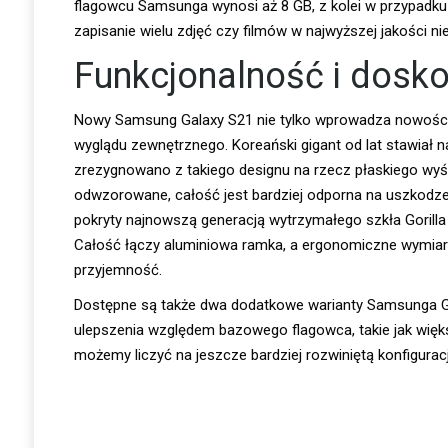
flagowcu Samsunga wynosi aż 8 GB, z kolei w przypadku
zapisanie wielu zdjęć czy filmów w najwyższej jakości n
Funkcjonalność i dosko
Nowy Samsung Galaxy S21 nie tylko wprowadza nowości p
wyglądu zewnętrznego. Koreański gigant od lat stawiał
zrezygnowano z takiego designu na rzecz płaskiego wyśw
odwzorowane, całość jest bardziej odporna na uszkodze
pokryty najnowszą generacją wytrzymałego szkła Gorilla G
Całość łączy aluminiowa ramka, a ergonomiczne wymiary 
przyjemność.
Dostępne są także dwa dodatkowe warianty Samsunga Ga
ulepszenia względem bazowego flagowca, takie jak więks
możemy liczyć na jeszcze bardziej rozwiniętą konfigura