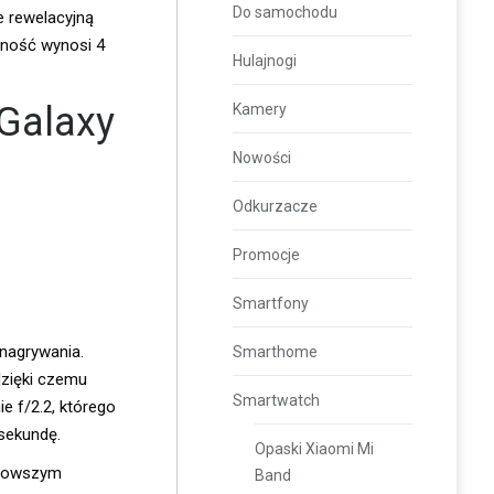
Do samochodu
e rewelacyjną
mność wynosi 4
Hulajnogi
Galaxy
Kamery
Nowości
Odkurzacze
Promocje
Smartfony
nagrywania.
Smarthome
dzięki czemu
Smartwatch
e f/2.2, którego
sekundę.
Opaski Xiaomi Mi
jnowszym
Band