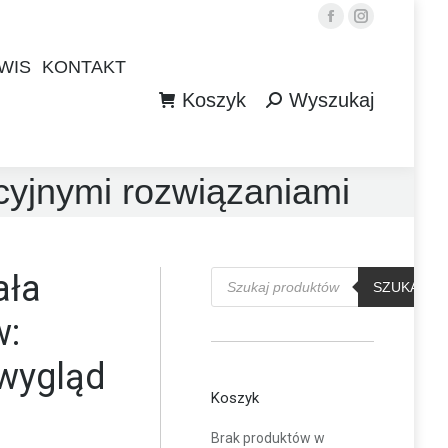
Facebook
Instagram
WIS
KONTAKT
Koszyk
Wyszukaj
WIS
KONTAKT
Szukaj:
Koszyk
Wyszukaj
Szukaj:
yjnymi rozwiązaniami
Wyszukiwarka
ała
produktów
SZUKAJ
w:
 wygląd
Koszyk
Brak produktów w