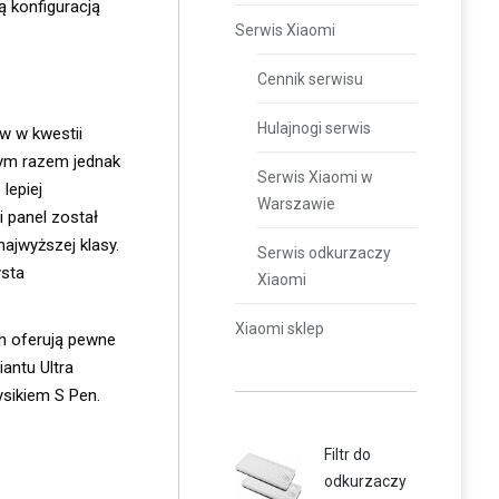
 konfiguracją
Serwis Xiaomi
Cennik serwisu
Hulajnogi serwis
w w kwestii
tym razem jednak
Serwis Xiaomi w
lepiej
Warszawie
 panel został
ajwyższej klasy.
Serwis odkurzaczy
ysta
Xiaomi
Xiaomi sklep
h oferują pewne
antu Ultra
ysikiem S Pen.
Filtr do
odkurzaczy