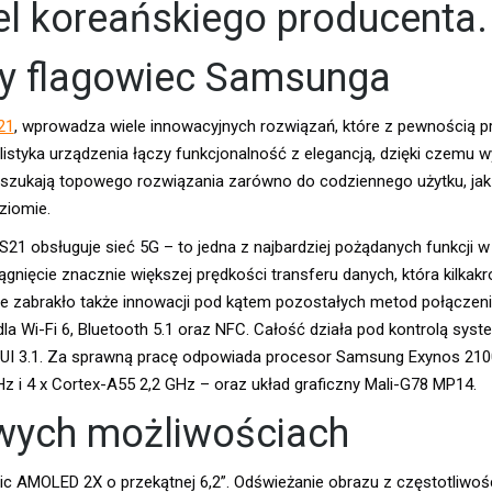
 koreańskiego producenta.
y flagowiec Samsunga
21
, wprowadza wiele innowacyjnych rozwiązań, które z pewnością 
istyka urządzenia łączy funkcjonalność z elegancją, dzięki czemu 
y szukają topowego rozwiązania zarówno do codziennego użytku, jak 
ziomie.
21 obsługuje sieć 5G – to jedna z najbardziej pożądanych funkcji 
gnięcie znacznie większej prędkości transferu danych, która kilkakr
Nie zabrakło także innowacji pod kątem pozostałych metod połączeni
dla Wi-Fi 6, Bluetooth 5.1 oraz NFC. Całość działa pod kontrolą sys
ne UI 3.1. Za sprawną pracę odpowiada procesor Samsung Exynos 2
Hz i 4 x Cortex-A55 2,2 GHz – oraz układ graficzny Mali-G78 MP14.
wych możliwościach
 AMOLED 2X o przekątnej 6,2”. Odświeżanie obrazu z częstotliwoś