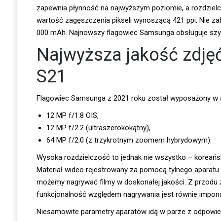
zapewnia płynność na najwyższym poziomie, a rozdzielcz
wartość zagęszczenia pikseli wynoszącą 421 ppi. Nie za
000 mAh. Najnowszy flagowiec Samsunga obsługuje szy
Najwyższa jakość zdję
S21
Flagowiec Samsunga z 2021 roku został wyposażony w a
12 MP f/1.8 OIS,
12 MP f/2.2 (ultraszerokokątny),
64 MP f/2.0 (z trzykrotnym zoomem hybrydowym).
Wysoka rozdzielczość to jednak nie wszystko – koreańs
Materiał wideo rejestrowany za pomocą tylnego aparatu 
możemy nagrywać filmy w doskonałej jakości. Z przodu zna
funkcjonalność względem nagrywania jest równie imponu
Niesamowite parametry aparatów idą w parze z odpowie