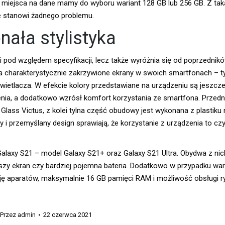
 miejsca na dane mamy do wyboru wariant 128 GB lub 256 GB. Z taką
ie stanowi żadnego problemu.
nała stylistyka
od względem specyfikacji, lecz także wyróżnia się od poprzednikó
 na charakterystycznie zakrzywione ekrany w swoich smartfonach – 
ietlacza. W efekcie kolory przedstawiane na urządzeniu są jeszcze 
nia, a dodatkowo wzrósł komfort korzystania ze smartfona. Przedni
lass Victus, z kolei tylna część obudowy jest wykonana z plastiku n
i przemyślany design sprawiają, że korzystanie z urządzenia to cz
laxy S21 – model Galaxy S21+ oraz Galaxy S21 Ultra. Obydwa z nic
zy ekran czy bardziej pojemna bateria. Dodatkowo w przypadku wari
cję aparatów, maksymalnie 16 GB pamięci RAM i możliwość obsługi r
Przez
admin
22 czerwca 2021