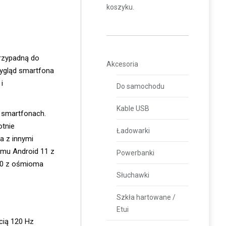
koszyku.
przypadną do
Akcesoria
wygląd smartfona
i
Do samochodu
Kable USB
w smartfonach.
otnie
Ładowarki
a z innymi
temu Android 11 z
Powerbanki
100 z ośmioma
Słuchawki
Szkła hartowane /
Etui
cią 120 Hz