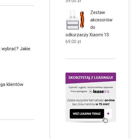
39.00
zł
Zestaw
akcesoriów
do
odkurzaczy Xiaomi 1S
69.00
zł
x wybrać? Jakie
ga klientów