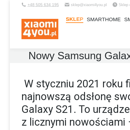
+48 505 634 195
sklep@xiaomi4you.pl
Sklep 
SKLEP
SMARTHOME
S
SKLEP
SMARTHOME
S
Nowy Samsung Galaxy
W styczniu 2021 roku 
najnowszą odsłonę swoj
Galaxy S21. To urządze
z licznymi nowościami