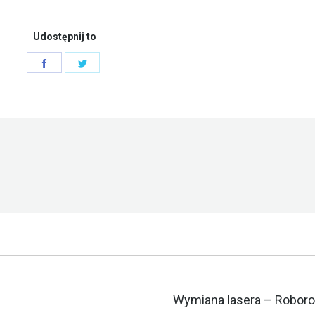
Udostępnij to
Share
Share
on
on
Facebook
Twitter
Następny
Wymiana lasera – Roboroc