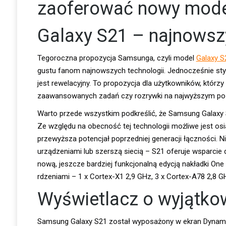
zaoferować nowy model
Galaxy S21 – najnowsz
Tegoroczna propozycja Samsunga, czyli model
Galaxy S
gustu fanom najnowszych technologii. Jednocześnie styl
jest rewelacyjny. To propozycja dla użytkowników, którz
zaawansowanych zadań czy rozrywki na najwyższym po
Warto przede wszystkim podkreślić, że Samsung Galaxy S
Ze względu na obecność tej technologii możliwe jest osią
przewyższa potencjał poprzedniej generacji łączności. 
urządzeniami lub szerszą siecią – S21 oferuje wsparcie 
nową, jeszcze bardziej funkcjonalną edycją nakładki O
rdzeniami – 1 x Cortex-X1 2,9 GHz, 3 x Cortex-A78 2,8 G
Wyświetlacz o wyjątko
Samsung Galaxy S21 został wyposażony w ekran Dynamic