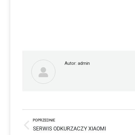
Autor:
admin
Nawigacja
POPRZEDNIE
wpisów
Poprzedni
SERWIS ODKURZACZY XIAOMI