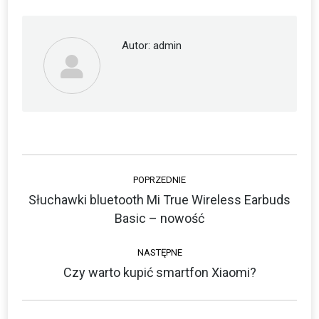
Facebook
Twitter
Autor:
admin
Nawigacja
POPRZEDNIE
wpisów
Słuchawki bluetooth Mi True Wireless Earbuds
Poprzedni
Basic – nowość
wpis:
NASTĘPNE
Czy warto kupić smartfon Xiaomi?
Następny
wpis: