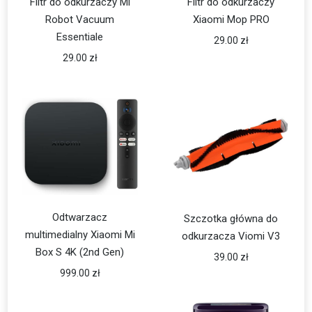
Filtr do odkurzaczy Mi
Filtr do odkurzaczy
Robot Vacuum
Xiaomi Mop PRO
Essentiale
29.00
zł
29.00
zł
Odtwarzacz
Szczotka główna do
multimedialny Xiaomi Mi
odkurzacza Viomi V3
Box S 4K (2nd Gen)
39.00
zł
999.00
zł