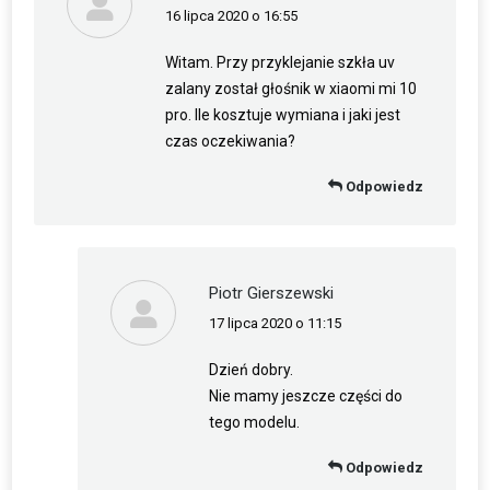
16 lipca 2020 o 16:55
napisał(a):
Witam. Przy przyklejanie szkła uv
zalany został głośnik w xiaomi mi 10
pro. Ile kosztuje wymiana i jaki jest
czas oczekiwania?
Odpowiedz
Piotr Gierszewski
17 lipca 2020 o 11:15
napisał(a):
Dzień dobry.
Nie mamy jeszcze części do
tego modelu.
Odpowiedz