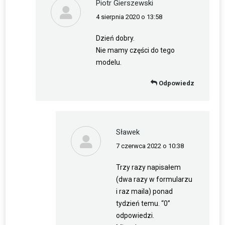
Piotr Gierszewski
4 sierpnia 2020 o 13:58
napisał(a):
Dzień dobry.
Nie mamy części do tego
modelu.
Odpowiedz
Sławek
7 czerwca 2022 o 10:38
napisał(a):
Trzy razy napisałem
(dwa razy w formularzu
i raz maila) ponad
tydzień temu. “0”
odpowiedzi.