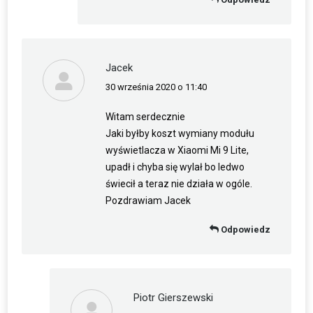
Jacek
30 września 2020 o 11:40
napisał(a):
Witam serdecznie
Jaki byłby koszt wymiany modułu
wyświetlacza w Xiaomi Mi 9 Lite,
upadł i chyba się wylał bo ledwo
świecił a teraz nie działa w ogóle.
Pozdrawiam Jacek
Odpowiedz
Piotr Gierszewski