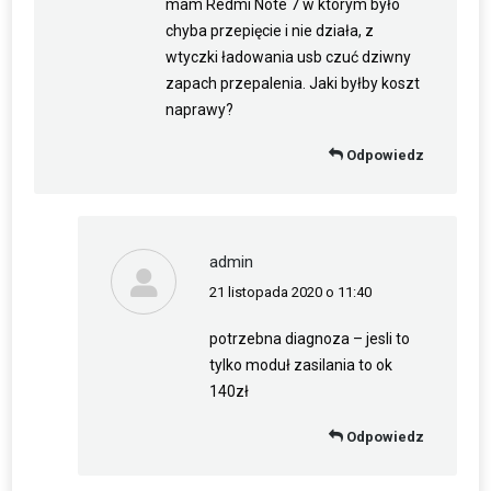
mam Redmi Note 7 w którym było
chyba przepięcie i nie działa, z
wtyczki ładowania usb czuć dziwny
zapach przepalenia. Jaki byłby koszt
naprawy?
Odpowiedz
admin
21 listopada 2020 o 11:40
napisał(a):
potrzebna diagnoza – jesli to
tylko moduł zasilania to ok
140zł
Odpowiedz