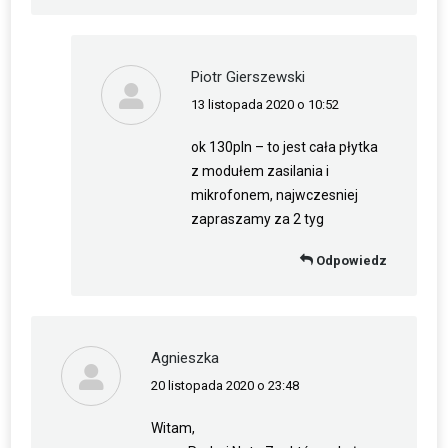
Piotr Gierszewski
13 listopada 2020 o 10:52
napisał(a):
ok 130pln – to jest cała płytka
z modułem zasilania i
mikrofonem, najwczesniej
zapraszamy za 2 tyg
Odpowiedz
Agnieszka
20 listopada 2020 o 23:48
napisał(a):
Witam,