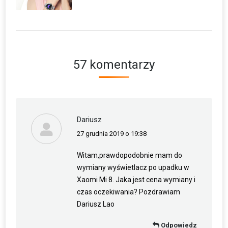
57 komentarzy
Dariusz
27 grudnia 2019 o 19:38
napisał(a):
Witam,prawdopodobnie mam do
wymiany wyświetlacz po upadku w
Xaomi Mi 8. Jaka jest cena wymiany i
czas oczekiwania? Pozdrawiam
Dariusz Lao
Odpowiedz