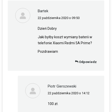
Bartek
22 października 2020 o 09:50
napisał(a):
Dzień Dobry
Jaki byłby koszt wymiany baterii w
telefonie Xiaomi Redmi 5A Prime?
Pozdrawiam
Odpowiedz
Piotr Gierszewski
22 października 2020 o 14:12
napisał(a):
100 zł.