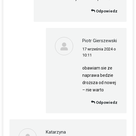
Odpowiedz
Piotr Gierszewski
17 września 2024 o
napisał(a):
10:11
obawiam sie ze
naprawa bedzie
droższa od nowej
– nie warto
Odpowiedz
Katarzyna