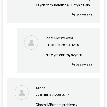
szybki w mi bandzie 5? Dotyk dziala
Odpowiedz
Piotr Gierszewski
24 sierpnia 2020 o 12:00
napisał(a):
Nie wymieniamy szybek.
Odpowiedz
Michał
27 sierpnia 2020 o 09:14
napisał(a):
Xiaomi MI8 mam problem z