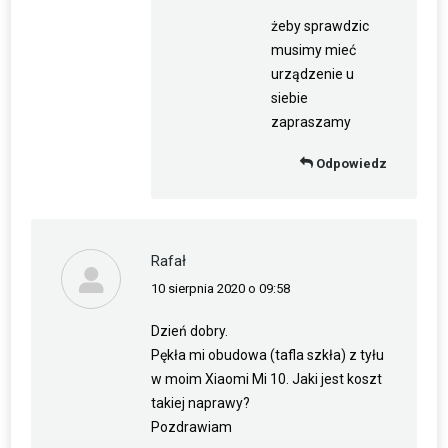
żeby sprawdzic
musimy mieć
urządzenie u
siebie
zapraszamy
Odpowiedz
Rafał
10 sierpnia 2020 o 09:58
napisał(a):
Dzień dobry.
Pękła mi obudowa (tafla szkła) z tyłu
w moim Xiaomi Mi 10. Jaki jest koszt
takiej naprawy?
Pozdrawiam