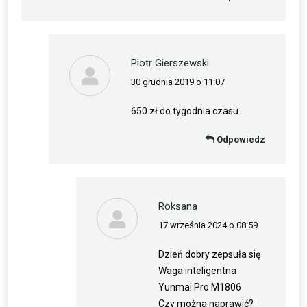
Piotr Gierszewski
30 grudnia 2019 o 11:07
napisał(a):
650 zł do tygodnia czasu.
Odpowiedz
Roksana
17 września 2024 o 08:59
napisał(a):
Dzień dobry zepsuła się
Waga inteligentna
Yunmai Pro M1806
Czy można naprawić?