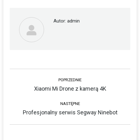
Facebook
Twitter
Autor:
admin
Nawigacja
POPRZEDNIE
wpisów
Xiaomi Mi Drone z kamerą 4K
Poprzedni
wpis:
NASTĘPNE
Profesjonalny serwis Segway Ninebot
Następny
wpis: