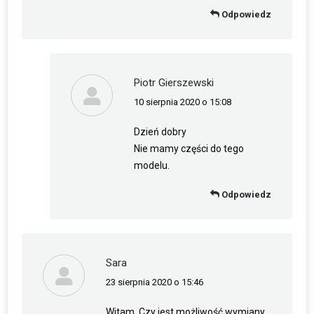
Odpowiedz
Piotr Gierszewski
10 sierpnia 2020 o 15:08
napisał(a):
Dzień dobry
Nie mamy części do tego
modelu.
Odpowiedz
Sara
23 sierpnia 2020 o 15:46
napisał(a):
Witam. Czy jest możliwość wymiany