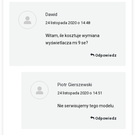
Dawid
24 listopada 2020 o 14:48
napisał(a):
Witam, ile kosztuje wymiana
wyświetlacza mi 9 se?
Odpowiedz
Piotr Gierszewski
24 listopada 2020 o 14:51
napisał(a):
Nie serwisujemy tego modelu.
Odpowiedz