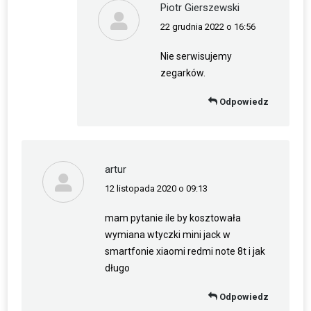
Piotr Gierszewski
22 grudnia 2022 o 16:56
napisał(a):
Nie serwisujemy
zegarków.
Odpowiedz
artur
12 listopada 2020 o 09:13
napisał(a):
mam pytanie ile by kosztowała
wymiana wtyczki mini jack w
smartfonie xiaomi redmi note 8t i jak
długo
Odpowiedz