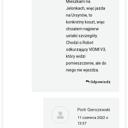
Mieszkam na
Jelonkach, więc jazda
na Ursynów, to
konkretny koszt, więc
chciałem najpierw
ustalić szczegóły.
Chodzi o Robot
odkurzający VIOMI V3,
który widzi
pomieszczenie, ale do
niego nie wjeżdża.
Odpowiedz
Piotr Gierszewski
11 czerwca 2022 o
napisał(a):
13:37