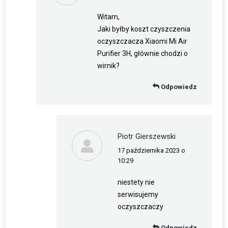
Witam,
Jaki byłby koszt czyszczenia
oczyszczacza Xiaomi Mi Air
Purifier 3H, głównie chodzi o
wirnik?
Odpowiedz
Piotr Gierszewski
17 października 2023 o
napisał(a):
10:29
niestety nie
serwisujemy
oczyszczaczy
Odpowiedz