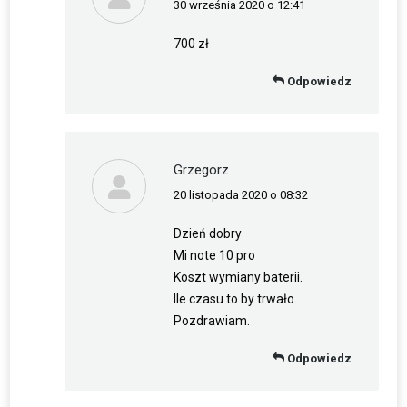
30 września 2020 o 12:41
napisał(a):
700 zł
Odpowiedz
Grzegorz
20 listopada 2020 o 08:32
napisał(a):
Dzień dobry
Mi note 10 pro
Koszt wymiany baterii.
Ile czasu to by trwało.
Pozdrawiam.
Odpowiedz