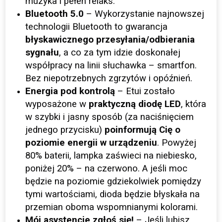
muzyka i pełen relaks.
Bluetooth 5.0
– Wykorzystanie najnowszej
technologii Bluetooth to gwarancja
błyskawicznego przesyłania/odbierania
sygnału
, a co za tym idzie doskonałej
współpracy na linii słuchawka – smartfon.
Bez niepotrzebnych zgrzytów i opóźnień.
Energia pod kontrolą
– Etui zostało
wyposażone w
praktyczną diodę LED
, która
w szybki i jasny sposób (za naciśnięciem
jednego przycisku)
poinformują Cię o
poziomie energii w urządzeniu
. Powyżej
80% baterii, lampka zaświeci na niebiesko,
poniżej 20% – na czerwono. A jeśli moc
będzie na poziomie gdziekolwiek pomiędzy
tymi wartościami, dioda będzie błyskała na
przemian oboma wspomnianymi kolorami.
Mój asystencie zgłoś się!
– Jeśli lubisz