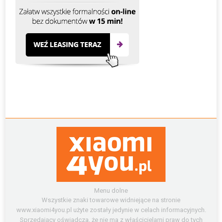
Menu dolne
Wszystkie znaki towarowe widniejące na stronie
www.xiaomi4you.pl użyte zostały jedynie w celach informacyjnych.
Sprzedający oświadcza, że nie ma z właścicielami praw do tych