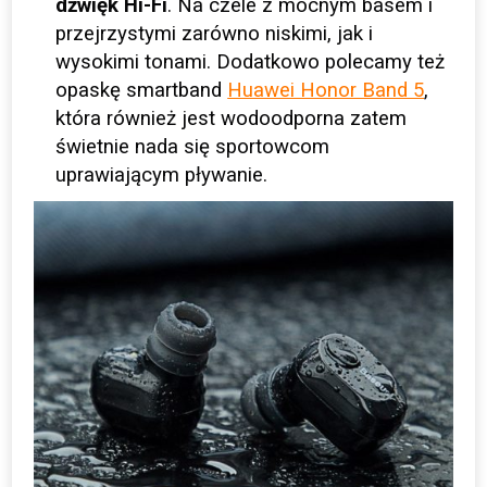
dźwięk Hi-Fi
. Na czele z mocnym basem i
przejrzystymi zarówno niskimi, jak i
wysokimi tonami. Dodatkowo polecamy też
opaskę smartband
Huawei Honor Band 5
,
która również jest wodoodporna zatem
świetnie nada się sportowcom
uprawiającym pływanie.