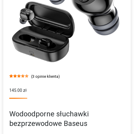
(
3
opinie klienta)
Oceniony
3
5.00
na 5 na
podstawie
145.00
zł
ocen
klientów
Wodoodporne słuchawki
bezprzewodowe Baseus