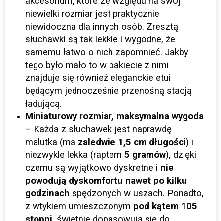
akcesorium, które ze względu na swój
niewielki rozmiar jest praktycznie
niewidoczna dla innych osób. Zresztą
słuchawki są tak lekkie i wygodne, że
samemu łatwo o nich zapomnieć. Jakby
tego było mało to w pakiecie z nimi
znajduje się również eleganckie etui
będącym jednocześnie przenośną stacją
ładującą.
Miniaturowy rozmiar, maksymalna wygoda
– Każda z słuchawek jest naprawdę
malutka (ma
zaledwie 1,5 cm długości
) i
niezwykle lekka (raptem
5 gramów
), dzięki
czemu są wyjątkowo dyskretne i
nie
powodują dyskomfortu nawet po kilku
godzinach
spędzonych w uszach. Ponadto,
z wtykiem umieszczonym
pod kątem 105
stopni
, świetnie dopasowują się do