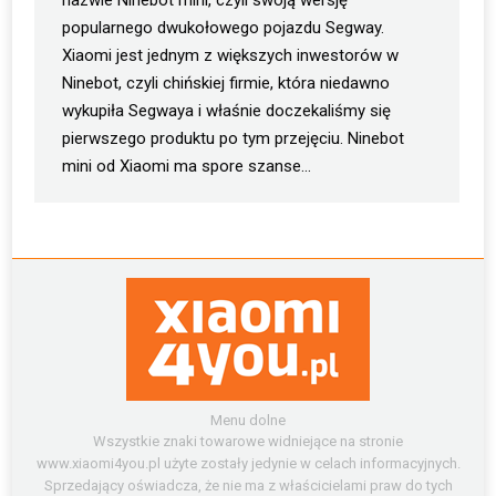
nazwie Ninebot mini, czyli swoją wersję
popularnego dwukołowego pojazdu Segway.
Xiaomi jest jednym z większych inwestorów w
Ninebot, czyli chińskiej firmie, która niedawno
wykupiła Segwaya i właśnie doczekaliśmy się
pierwszego produktu po tym przejęciu. Ninebot
mini od Xiaomi ma spore szanse…
Menu dolne
Wszystkie znaki towarowe widniejące na stronie
www.xiaomi4you.pl użyte zostały jedynie w celach informacyjnych.
Sprzedający oświadcza, że nie ma z właścicielami praw do tych