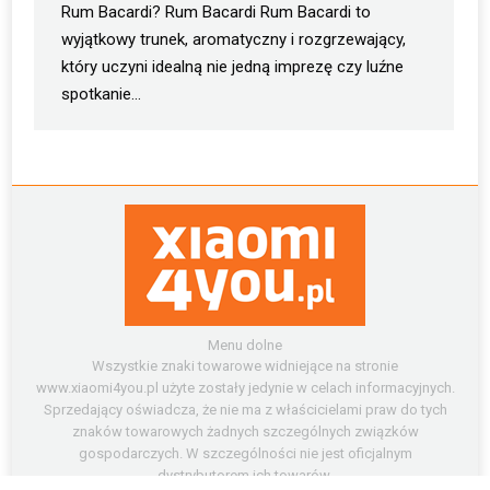
Rum Bacardi? Rum Bacardi Rum Bacardi to
wyjątkowy trunek, aromatyczny i rozgrzewający,
który uczyni idealną nie jedną imprezę czy luźne
spotkanie…
Menu dolne
Wszystkie znaki towarowe widniejące na stronie
www.xiaomi4you.pl użyte zostały jedynie w celach informacyjnych.
Sprzedający oświadcza, że nie ma z właścicielami praw do tych
znaków towarowych żadnych szczególnych związków
gospodarczych. W szczególności nie jest oficjalnym
dystrybutorem ich towarów.