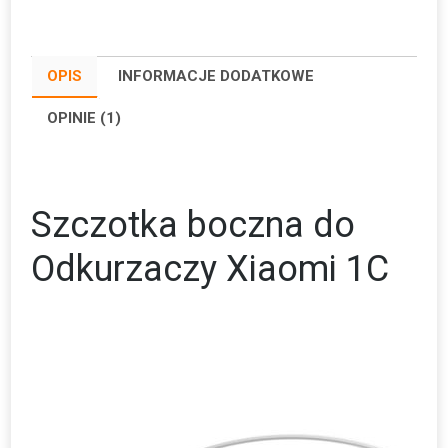
do
Odkurzaczy
Xiaomi
OPIS
INFORMACJE DODATKOWE
1C
OPINIE (1)
Szczotka boczna do
Odkurzaczy Xiaomi 1C