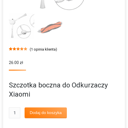
(
1
opinia klienta)
Oceniony
1
5.00
na 5 na
podstawie
26.00
zł
oceny klienta
Szczotka boczna do Odkurzaczy
Xiaomi
ilość
Dodaj do koszyka
Szczotka
boczna