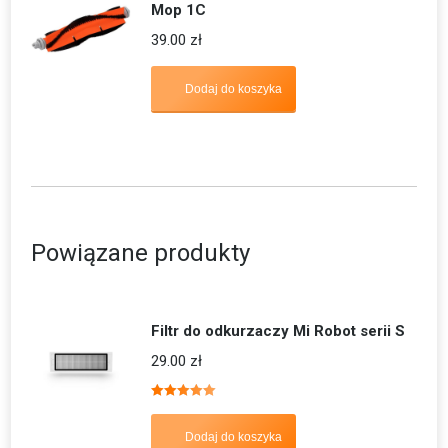
Mop 1C
39.00
zł
Dodaj do koszyka
Powiązane produkty
Filtr do odkurzaczy Mi Robot serii S
29.00
zł
Oceniono
5.00
na 5
Dodaj do koszyka