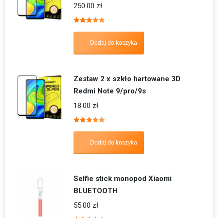
250.00
zł
Oceniono
5.00
na 5
Dodaj do koszyka
Zestaw 2 x szkło hartowane 3D
Redmi Note 9/pro/9s
18.00
zł
Oceniono
5.00
na 5
Dodaj do koszyka
Selfie stick monopod Xiaomi
BLUETOOTH
55.00
zł