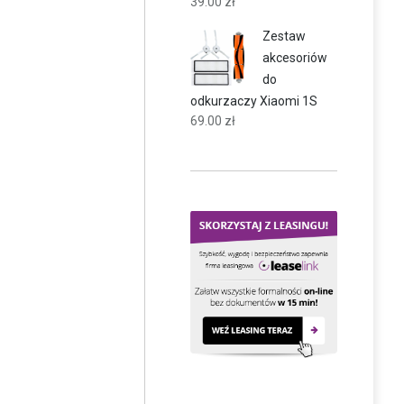
39.00
zł
Zestaw
akcesoriów
do
odkurzaczy Xiaomi 1S
69.00
zł