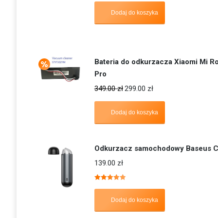
Dodaj do koszyka
Bateria do odkurzacza Xiaomi Mi R
Pro
349.00
zł
299.00
zł
Dodaj do koszyka
Odkurzacz samochodowy Baseus C
139.00
zł
Oceniono
5.00
na 5
Dodaj do koszyka