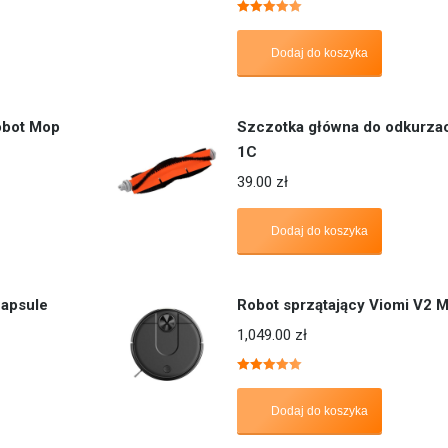
Oceniono
5.00
na 5
Dodaj do koszyka
obot Mop
Szczotka główna do odkurza
1C
39.00
zł
Dodaj do koszyka
apsule
Robot sprzątający Viomi V2 
1,049.00
zł
Oceniono
5.00
na 5
Dodaj do koszyka