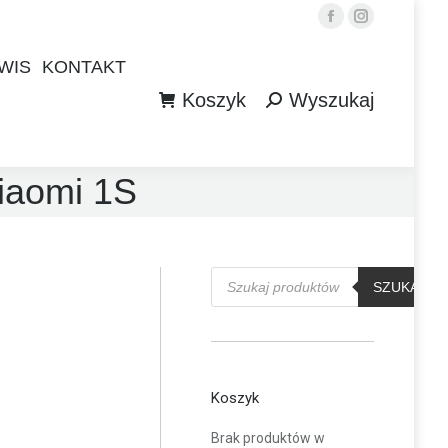
Facebook
Instagram
WIS
KONTAKT
Koszyk
Wyszukaj
WIS
KONTAKT
Szukaj:
Koszyk
Wyszukaj
Szukaj:
iaomi 1S
Wyszukiwarka
produktów
SZUKAJ
Koszyk
Brak produktów w