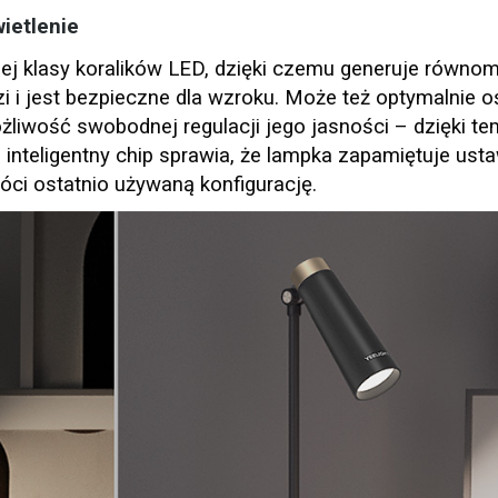
ietlenie
j klasy koralików LED, dzięki czemu generuje równom
i i jest bezpieczne dla wzroku. Może też optymalnie oś
liwość swobodnej regulacji jego jasności – dzięki tem
 inteligentny chip sprawia, że lampka zapamiętuje usta
ci ostatnio używaną konfigurację.