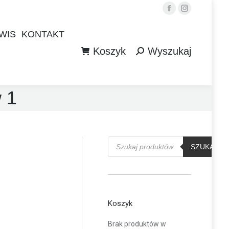
Facebook
Instagram
WIS
KONTAKT
Koszyk
Wyszukaj
WIS
KONTAKT
Szukaj:
Koszyk
Wyszukaj
Szukaj:
 1
Wyszukiwarka
produktów
SZUKAJ
Koszyk
Brak produktów w