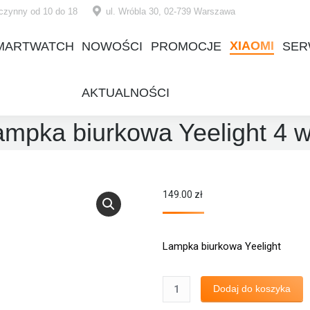
czynny od 10 do 18
ul. Wróbla 30, 02-739 Warszawa
XIAOMI
MARTWATCH
NOWOŚCI
PROMOCJE
SER
XIAOMI
MARTWATCH
NOWOŚCI
PROMOCJE
SER
AKTUALNOŚCI
AKTUALNOŚCI
ampka biurkowa Yeelight 4 w
149.00
zł
Lampka biurkowa Yeelight
ilość
Dodaj do koszyka
Lampka