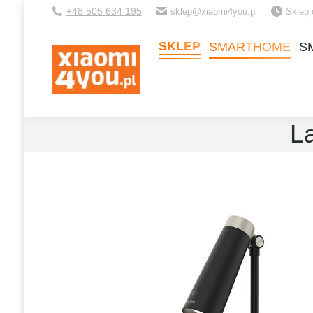
+48 505 634 195
sklep@xiaomi4you.pl
Sklep 
SKLEP
SMARTHOME
S
SKLEP
SMARTHOME
S
L