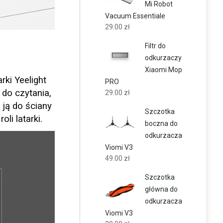
Mi Robot
Vacuum Essentiale
29.00
zł
Filtr do
odkurzaczy
Xiaomi Mop
ki Yeelight
PRO
do czytania,
29.00
zł
ją do ściany
Szczotka
li latarki.
boczna do
odkurzacza
Viomi V3
49.00
zł
Szczotka
główna do
odkurzacza
Viomi V3