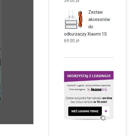
39.00
zł
Zestaw
akcesoriów
do
odkurzaczy Xiaomi 1S
69.00
zł