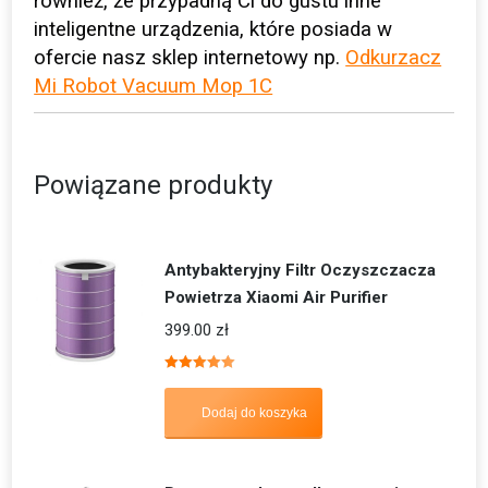
również, że przypadną Ci do gustu inne
inteligentne urządzenia, które posiada w
ofercie nasz sklep internetowy np.
Odkurzacz
Mi Robot Vacuum Mop 1C
Powiązane produkty
Antybakteryjny Filtr Oczyszczacza
Powietrza Xiaomi Air Purifier
399.00
zł
Oceniono
5.00
na 5
Dodaj do koszyka