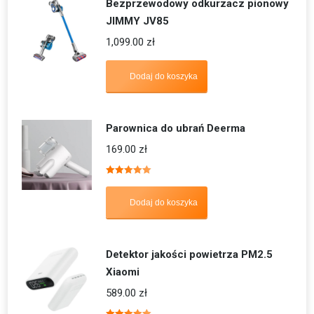
Bezprzewodowy odkurzacz pionowy
JIMMY JV85
1,099.00
zł
Dodaj do koszyka
Parownica do ubrań Deerma
169.00
zł
Oceniono
5.00
na 5
Dodaj do koszyka
Detektor jakości powietrza PM2.5
Xiaomi
589.00
zł