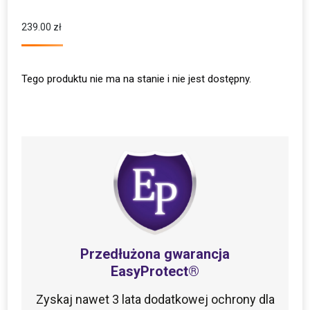
Oceniony
2
5.00
na 5 na
podstawie
239.00
zł
ocen
klientów
Tego produktu nie ma na stanie i nie jest dostępny.
Przedłużona gwarancja
EasyProtect®
Zyskaj nawet 3 lata dodatkowej ochrony dla