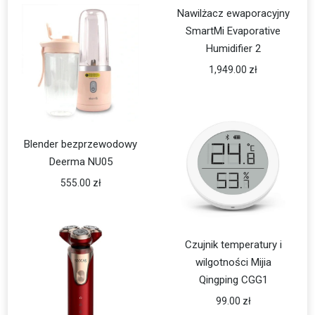
Nawilżacz ewaporacyjny
SmartMi Evaporative
Humidifier 2
1,949.00
zł
Blender bezprzewodowy
Deerma NU05
555.00
zł
Czujnik temperatury i
wilgotności Mijia
Qingping CGG1
99.00
zł