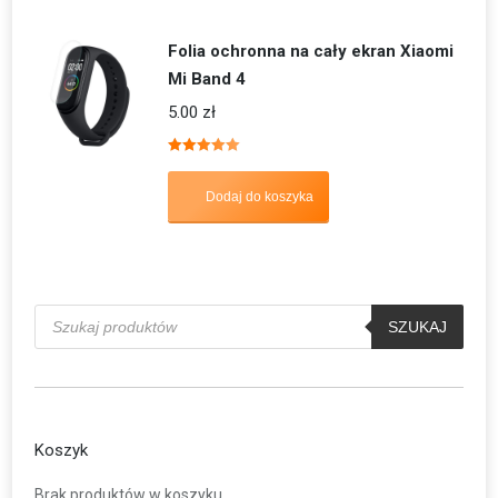
Folia ochronna na cały ekran Xiaomi
Mi Band 4
5.00
zł
Oceniono
5.00
na 5
Dodaj do koszyka
Wyszukiwarka
produktów
SZUKAJ
Koszyk
Brak produktów w koszyku.