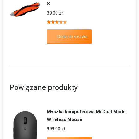
S
39.00
zł
Oceniono
5.00
na 5
Dodaj do koszyka
Powiązane produkty
Myszka komputerowa Mi Dual Mode
Wireless Mouse
999.00
zł