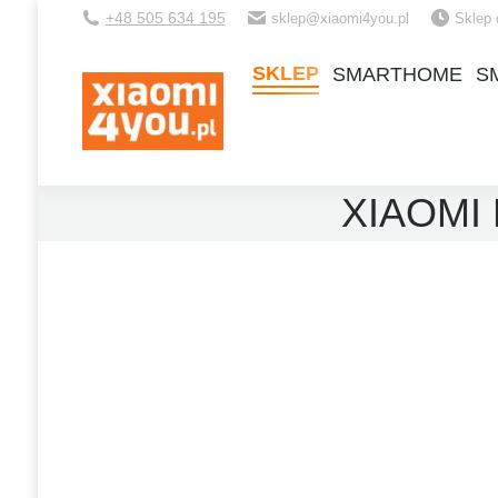
+48 505 634 195
sklep@xiaomi4you.pl
Sklep 
SKLEP
SMARTHOME
S
SKLEP
SMARTHOME
S
XIAOMI