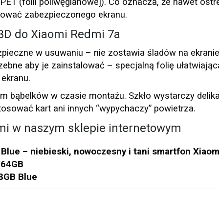
 PET (folii poliwęglanowej). Co oznacza, że nawet ost
rysować zabezpieczonego ekranu.
3D do Xiaomi Redmi 7a
ezpieczne w usuwaniu – nie zostawia śladów na ekranie
bne aby je zainstalować – specjalną folię ułatwiając
 ekranu.
 bąbelków w czasie montażu. Szkło wystarczy delika
tosować kart ani innych “wypychaczy” powietrza.
mi w naszym sklepie internetowym
lue – niebieski, nowoczesny i tani smartfon Xiaom
/64GB
8GB Blue