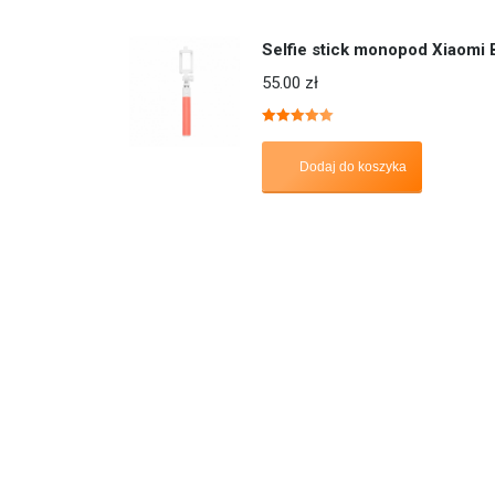
Selfie stick monopod Xiaom
55.00
zł
Oceniono
5.00
na 5
Dodaj do koszyka