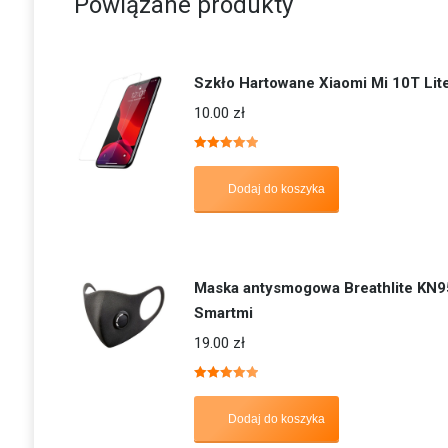
Powiązane produkty
Szkło Hartowane Xiaomi Mi 10T Lit
10.00
zł
Oceniono
5.00
na 5
Dodaj do koszyka
Maska antysmogowa Breathlite KN9
Smartmi
19.00
zł
Oceniono
5.00
na 5
Dodaj do koszyka