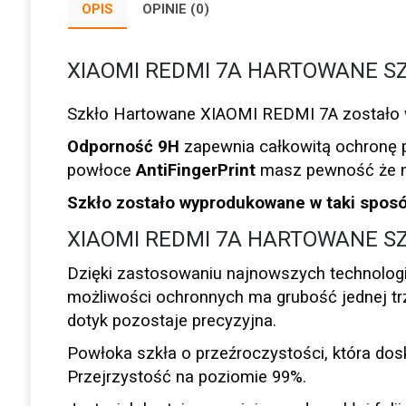
OPIS
OPINIE (0)
XIAOMI REDMI 7A HARTOWANE S
Szkło Hartowane XIAOMI REDMI 7A zostało w
Odporność 9H
zapewnia całkowitą ochronę p
powłoce
AntiFingerPrint
masz pewność że ni
Szkło zostało wyprodukowane w taki sposób
XIAOMI REDMI 7A HARTOWANE S
Dzięki zastosowaniu najnowszych technolog
możliwości ochronnych ma grubość jednej trze
dotyk pozostaje precyzyjna.
Powłoka szkła o przeźroczystości, która dos
Przejrzystość na poziomie 99%.