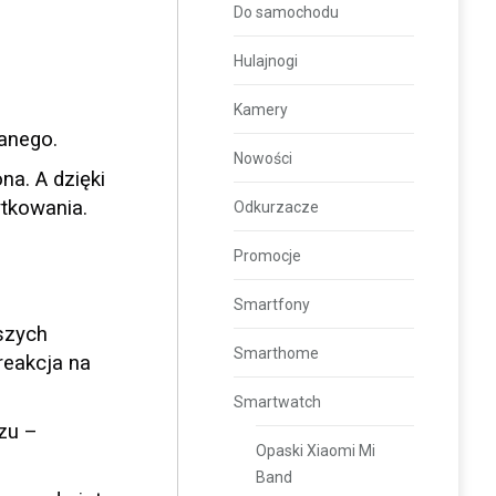
Do samochodu
Hulajnogi
Kamery
anego.
Nowości
a. A dzięki
tkowania.
Odkurzacze
Promocje
Smartfony
szych
Smarthome
reakcja na
Smartwatch
zu –
Opaski Xiaomi Mi
Band