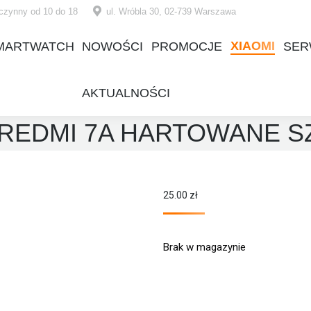
czynny od 10 do 18
ul. Wróbla 30, 02-739 Warszawa
XIAOMI
MARTWATCH
NOWOŚCI
PROMOCJE
SER
XIAOMI
MARTWATCH
NOWOŚCI
PROMOCJE
SER
AKTUALNOŚCI
AKTUALNOŚCI
 REDMI 7A HARTOWANE S
25.00
zł
Brak w magazynie