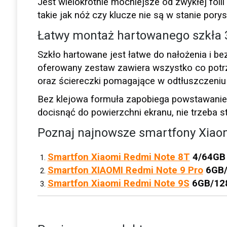
Jest wielokrotnie mocniejsze od zwykłej folii
takie jak nóż czy klucze nie są w stanie po
Łatwy montaż hartowanego szkła 
Szkło hartowane jest łatwe do nałożenia i b
oferowany zestaw zawiera wszystko co potrze
oraz ściereczki pomagające w odtłuszczeniu
Bez klejowa formuła zapobiega powstawaniem
docisnąć do powierzchni ekranu, nie trzeba s
Poznaj najnowsze smartfony Xiao
Smartfon Xiaomi Redmi Note 8T
4/64GB B
Smartfon XIAOMI Redmi Note 9 Pro
6GB
Smartfon Xiaomi Redmi Note 9S
6GB/12