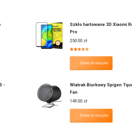
e
Szkło hartowane 3D Xiaomi R
Pro
250.00
zł
Oceniono
5.00
na 5
Dodaj do koszyka
5 -
Wiatrak Biurkowy Spigen Tq
Fan
149.00
zł
Dodaj do koszyka