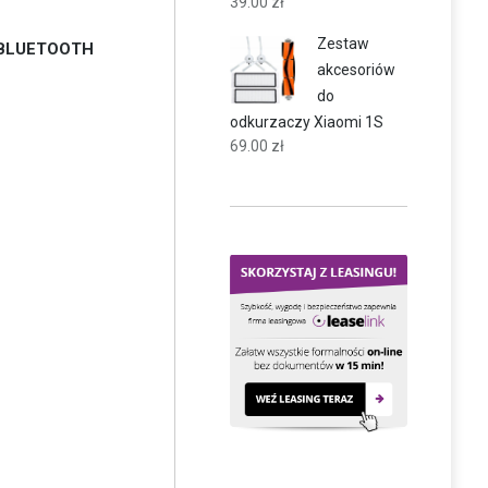
39.00
zł
Zestaw
i BLUETOOTH
akcesoriów
do
odkurzaczy Xiaomi 1S
69.00
zł