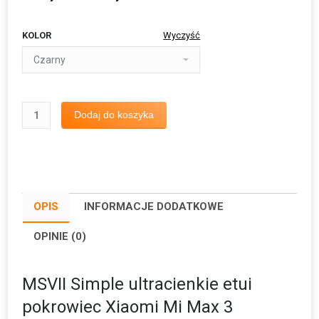
KOLOR
Wyczyść
ilość
Dodaj do koszyka
MSVII
Simple
ultracienkie
etui
pokrowiec
OPIS
INFORMACJE DODATKOWE
Xiaomi
Mi
OPINIE (0)
Max
3
MSVII Simple ultracienkie etui
pokrowiec Xiaomi Mi Max 3