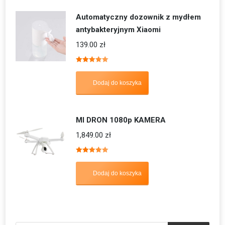
Automatyczny dozownik z mydłem
antybakteryjnym Xiaomi
139.00
zł
Oceniono
5.00
na 5
Dodaj do koszyka
MI DRON 1080p KAMERA
1,849.00
zł
Oceniono
5.00
na 5
Dodaj do koszyka
Wyszukiwarka