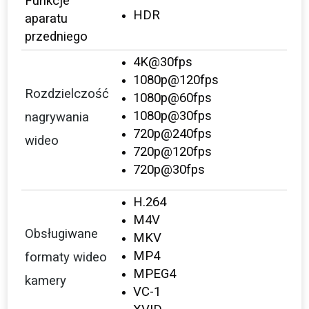
Funkcje
HDR
aparatu
przedniego
4K@30fps
1080p@120fps
Rozdzielczość
1080p@60fps
1080p@30fps
nagrywania
720p@240fps
wideo
720p@120fps
720p@30fps
H.264
M4V
Obsługiwane
MKV
MP4
formaty wideo
MPEG4
kamery
VC-1