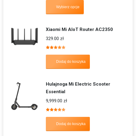
5.00
na 5
Wybierz opcje
Xiaomi Mi AIoT Router AC2350
329.00
zł
Oceniono
5.00
na 5
Dodaj do koszyka
Hulajnoga Mi Electric Scooter
Essential
9,999.00
zł
Oceniono
5.00
na 5
Dodaj do koszyka