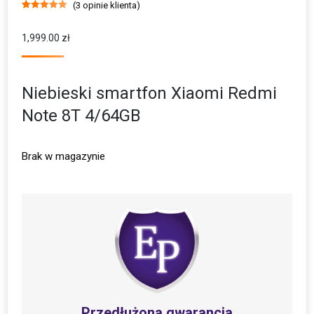
(
3
opinie klienta)
Oceniony
3
5.00
na 5 na
podstawie
1,999.00
zł
ocen
klientów
Niebieski smartfon Xiaomi Redmi
Note 8T 4/64GB
Brak w magazynie
Przedłużona gwarancja