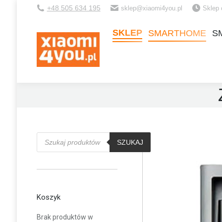
+48 505 634 195
sklep@xiaomi4you.pl
Sklep 
SKLEP
SMARTHOME
S
SKLEP
SMARTHOME
S
Wyszukiwarka
produktów
SZUKAJ
Koszyk
Brak produktów w