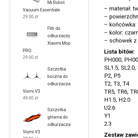
Mi Robot
– materiał: t
Vacuum Essentiale
– powierzchn
29.00
zł
– końcówka:
Filtr do
– kolor: czar
odkurzaczy
– schowek z
Xiaomi Mop
PRO
Lista bitów:
29.00
zł
PH000, PH00
SL1.5, SL2.0,
Szczotka
P2, P5
boczna do
T2, T3, T4
odkurzacza
TR5, TR6, TR
Viomi V3
49.00
zł
H1.5, H2.0
U2.6
Szczotka
Y1
główna do
2.3
odkurzacza
Viomi V3
Zestaw zawi