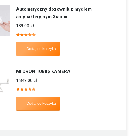
Automatyczny dozownik z mydłem
antybakteryjnym Xiaomi
139.00
zł
Oceniono
5.00
na 5
Dodaj do koszyka
MI DRON 1080p KAMERA
1,849.00
zł
Oceniono
5.00
na 5
Dodaj do koszyka