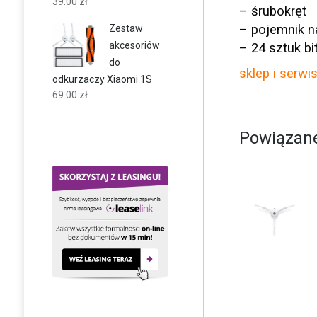
39.00
zł
– śrubokręt
– pojemnik n
Zestaw
akcesoriów
– 24 sztuk b
do
sklep i serwi
odkurzaczy Xiaomi 1S
69.00
zł
Powiązane