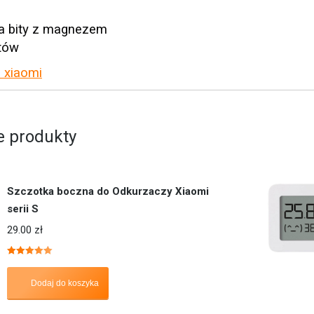
a bity z magnezem
itów
s xiaomi
 produkty
Szczotka boczna do Odkurzaczy Xiaomi
serii S
29.00
zł
Oceniono
5.00
na 5
Dodaj do koszyka