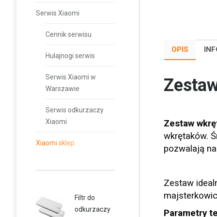
Serwis Xiaomi
Cennik serwisu
OPIS
IN
Hulajnogi serwis
Serwis Xiaomi w
Zestaw
Warszawie
Serwis odkurzaczy
Xiaomi
Zestaw wkrę
wkrętaków. Ś
Xiaomi sklep
pozwalają na
Zestaw ideal
majsterkowi
Filtr do
odkurzaczy
Parametry t