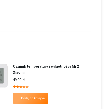
Czujnik temperatury i wilgotności Mi 2
Xiaomi
49.00
zł
Oceniono
5.00
na 5
Dodaj do koszyka