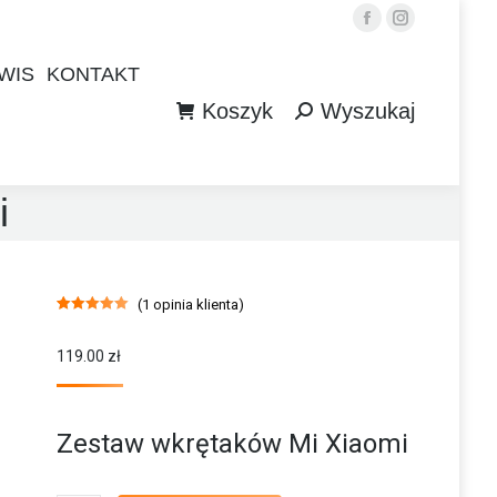
Facebook
Instagram
WIS
KONTAKT
Koszyk
Wyszukaj
WIS
KONTAKT
Szukaj:
Koszyk
Wyszukaj
Szukaj:
i
(
1
opinia klienta)
Oceniony
1
5.00
na 5 na
podstawie
119.00
zł
oceny klienta
Zestaw wkrętaków Mi Xiaomi