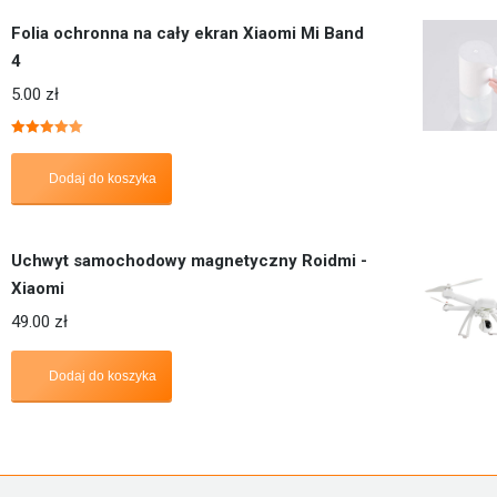
Folia ochronna na cały ekran Xiaomi Mi Band
4
5.00
zł
Oceniono
5.00
na 5
Dodaj do koszyka
Uchwyt samochodowy magnetyczny Roidmi -
Xiaomi
49.00
zł
Dodaj do koszyka