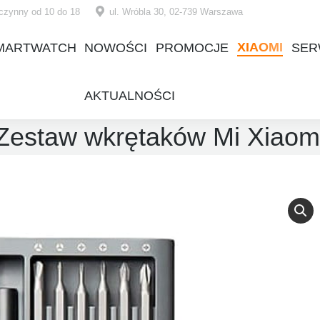
czynny od 10 do 18
ul. Wróbla 30, 02-739 Warszawa
XIAOMI
MARTWATCH
NOWOŚCI
PROMOCJE
SER
XIAOMI
MARTWATCH
NOWOŚCI
PROMOCJE
SER
AKTUALNOŚCI
AKTUALNOŚCI
Zestaw wkrętaków Mi Xiaom