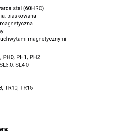
warda stal (60HRC)
ia: piaskowana
 magnetyczna
ny
 uchwytami magnetycznymi
, PH0, PH1, PH2
 SL3.0, SL4.0
8, TR10, TR15
era: