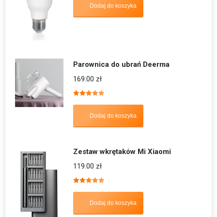
Dodaj do koszyka
Parownica do ubrań Deerma
169.00
zł
Oceniono
5.00
na 5
Dodaj do koszyka
Zestaw wkrętaków Mi Xiaomi
119.00
zł
Oceniono
5.00
na 5
Dodaj do koszyka