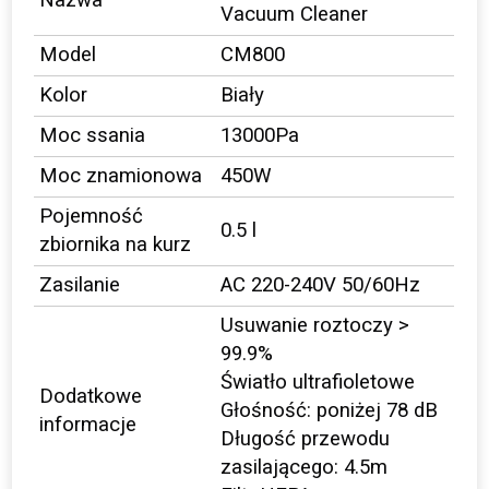
Nazwa
Vacuum Cleaner
Model
CM800
Kolor
Biały
Moc ssania
13000Pa
Moc znamionowa
450W
Pojemność
0.5 l
zbiornika na kurz
Zasilanie
AC 220-240V 50/60Hz
Usuwanie roztoczy >
99.9%
Światło ultrafioletowe
Dodatkowe
Głośność: poniżej 78 dB
informacje
Długość przewodu
zasilającego: 4.5m