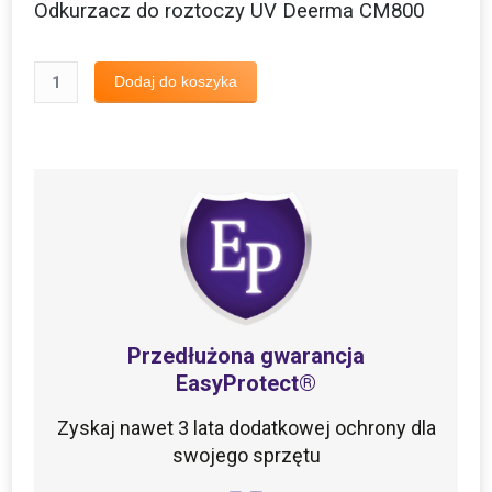
Odkurzacz do roztoczy UV Deerma CM800
ilość
Dodaj do koszyka
Odkurzacz
do
roztoczy
UV
Deerma
CM800
Przedłużona gwarancja
EasyProtect®
Zyskaj nawet 3 lata dodatkowej ochrony dla
swojego sprzętu