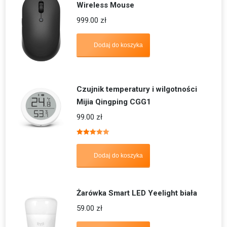
Wireless Mouse
999.00
zł
Dodaj do koszyka
Czujnik temperatury i wilgotności
Mijia Qingping CGG1
99.00
zł
Oceniono
5.00
na 5
Dodaj do koszyka
Żarówka Smart LED Yeelight biała
59.00
zł