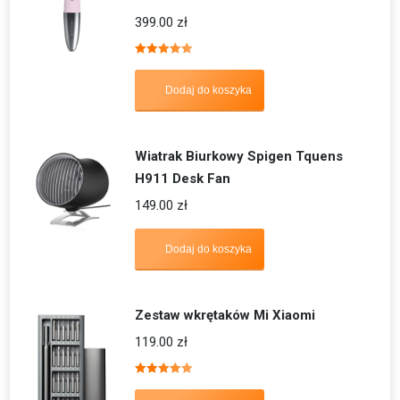
399.00
zł
Oceniono
5.00
na 5
Dodaj do koszyka
Wiatrak Biurkowy Spigen Tquens
H911 Desk Fan
149.00
zł
Dodaj do koszyka
Zestaw wkrętaków Mi Xiaomi
119.00
zł
Oceniono
5.00
na 5