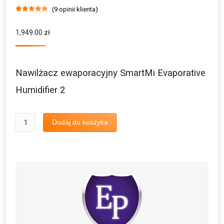
(
9
opinii klienta)
Oceniony
9
5.00
na 5 na
podstawie
1,949.00
zł
ocen
klientów
Nawilżacz ewaporacyjny SmartMi Evaporative
Humidifier 2
ilość
Dodaj do koszyka
Nawilżacz
ewaporacyjny
SmartMi
Evaporative
Humidifier
2