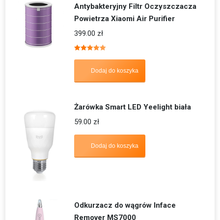
Antybakteryjny Filtr Oczyszczacza
Powietrza Xiaomi Air Purifier
399.00
zł
Oceniono
5.00
na 5
Dodaj do koszyka
Żarówka Smart LED Yeelight biała
59.00
zł
Dodaj do koszyka
Odkurzacz do wągrów Inface
Remover MS7000