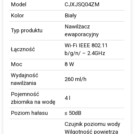
Model
CJXJSQ04ZM
Kolor
Biały
Nawilżacz
Typ produktu
ewaporacyjny
Wi-Fi IEEE 802.11
Łączność
b/g/n/ – 2.4GHz
Moc
8 W
Wydajność
260 ml/h
nawilżania
Pojemność
4 l
zbiornika na wodę
Poziom hałasu
≤ 50dB
Czujnik poziomu wody
Wilgotność powietrza