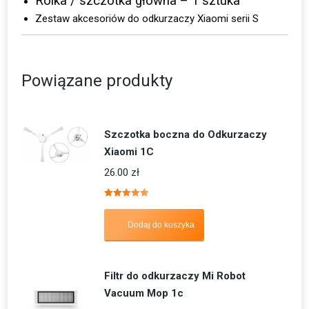
Rolka / szczotka główna – 1 sztuka
Zestaw akcesoriów do odkurzaczy Xiaomi serii S
Powiązane produkty
Szczotka boczna do Odkurzaczy
Xiaomi 1C
26.00
zł
Oceniono
5.00
na 5
Dodaj do koszyka
Filtr do odkurzaczy Mi Robot
Vacuum Mop 1c