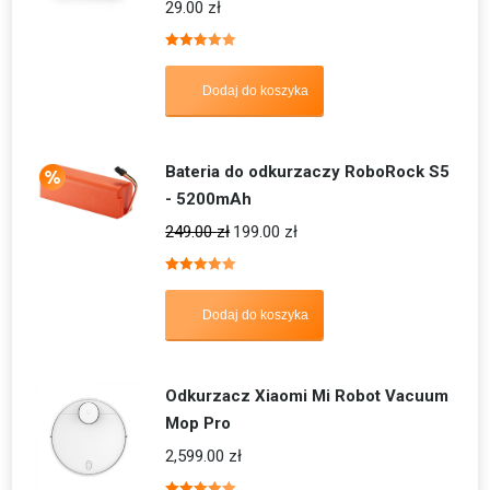
29.00
zł
Oceniono
5.00
na 5
Dodaj do koszyka
Bateria do odkurzaczy RoboRock S5
- 5200mAh
249.00
zł
199.00
zł
Oceniono
5.00
na 5
Dodaj do koszyka
Odkurzacz Xiaomi Mi Robot Vacuum
Mop Pro
2,599.00
zł