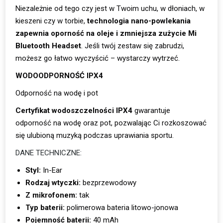
Niezależnie od tego czy jest w Twoim uchu, w dłoniach, w
kieszeni czy w torbie,
technologia nano-powlekania
zapewnia oporność na oleje i zmniejsza zużycie Mi
Bluetooth Headset
. Jeśli twój zestaw się zabrudzi,
możesz go łatwo wyczyścić – wystarczy wytrzeć.
WODOODPORNOŚĆ IPX4
Odporność na wodę i pot
Certyfikat wodoszczelności IPX4
gwarantuje
odporność na wodę oraz pot, pozwalając Ci rozkoszować
się ulubioną muzyką podczas uprawiania sportu.
DANE TECHNICZNE:
Styl:
In-Ear
Rodzaj wtyczki:
bezprzewodowy
Z mikrofonem:
tak
Typ baterii:
polimerowa bateria litowo-jonowa
Pojemność baterii:
40 mAh