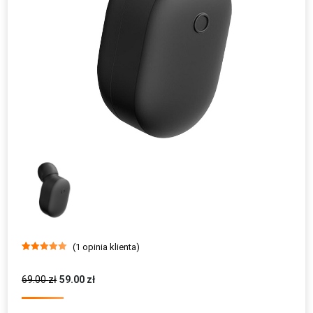
(
1
opinia klienta)
Oceniony
1
5.00
na 5 na
podstawie
69.00
zł
59.00
zł
oceny klienta