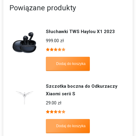
Powiązane produkty
Słuchawki TWS Haylou X1 2023
999.00
zł
Oceniono
5.00
na 5
Dodaj do koszyka
Szczotka boczna do Odkurzaczy
Xiaomi serii S
29.00
zł
Oceniono
5.00
na 5
Dodaj do koszyka