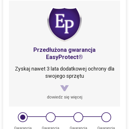
Mi
Water
Filter
Pitcher
Cartridge
(3-
pack)
Przedłużona gwarancja
EasyProtect®
Zyskaj nawet 3 lata dodatkowej ochrony dla
swojego sprzętu
dowiedz się więcej
Gwarancja
Gwarancja
Gwarancja
Gwarancja