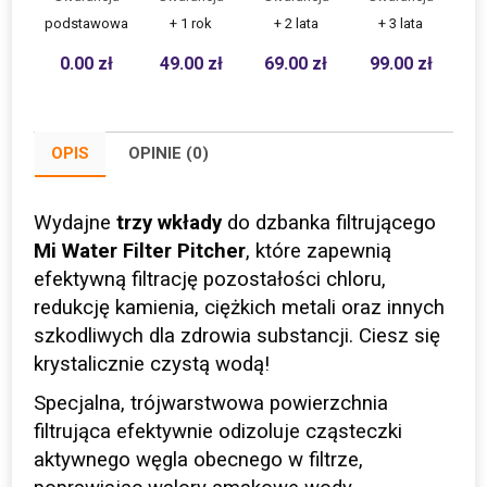
podstawowa
+ 1 rok
+ 2 lata
+ 3 lata
0.00
zł
49.00
zł
69.00
zł
99.00
zł
OPIS
OPINIE (0)
Wydajne
trzy wkłady
do dzbanka filtrującego
Mi Water Filter Pitcher
, które zapewnią
efektywną filtrację pozostałości chloru,
redukcję kamienia, ciężkich metali oraz innych
szkodliwych dla zdrowia substancji. Ciesz się
krystalicznie czystą wodą!
Specjalna, trójwarstwowa powierzchnia
filtrująca efektywnie odizoluje cząsteczki
aktywnego węgla obecnego w filtrze,