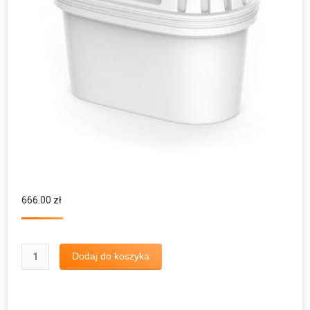
666.00
zł
ilość
Dodaj do koszyka
Wkłady
do
Xiaomi