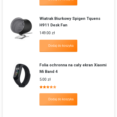
Wiatrak Biurkowy Spigen Tquens
H911 Desk Fan
149.00
zł
Dodaj do koszyka
Folia ochronna na cały ekran Xiaomi
Mi Band 4
5.00
zł
Oceniono
5.00
na 5
Dodaj do koszyka