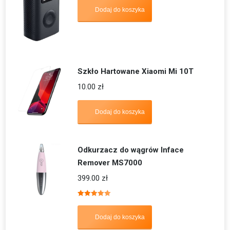
5.00
na 5
Dodaj do koszyka
Szkło Hartowane Xiaomi Mi 10T
10.00
zł
Dodaj do koszyka
Odkurzacz do wągrów Inface
Remover MS7000
399.00
zł
Oceniono
5.00
na 5
Dodaj do koszyka