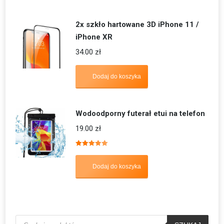
2x szkło hartowane 3D iPhone 11 /
iPhone XR
34.00
zł
Dodaj do koszyka
Wodoodporny futerał etui na telefon
19.00
zł
Oceniono
5.00
na 5
Dodaj do koszyka
Wyszukiwarka