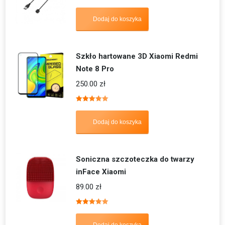
Dodaj do koszyka
Szkło hartowane 3D Xiaomi Redmi
Note 8 Pro
250.00
zł
Oceniono
5.00
na 5
Dodaj do koszyka
Soniczna szczoteczka do twarzy
inFace Xiaomi
89.00
zł
Oceniono
5.00
na 5
Dodaj do koszyka