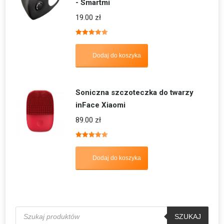
- Smartmi
19.00
zł
Oceniono
5.00
na 5
Dodaj do koszyka
Soniczna szczoteczka do twarzy
inFace Xiaomi
89.00
zł
Oceniono
5.00
na 5
Dodaj do koszyka
Wyszukiwarka
produktów
SZUKAJ