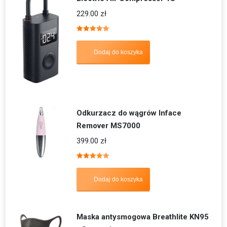
229.00
zł
Oceniono
5.00
na 5
Dodaj do koszyka
Odkurzacz do wągrów Inface
Remover MS7000
399.00
zł
Oceniono
5.00
na 5
Dodaj do koszyka
Maska antysmogowa Breathlite KN95