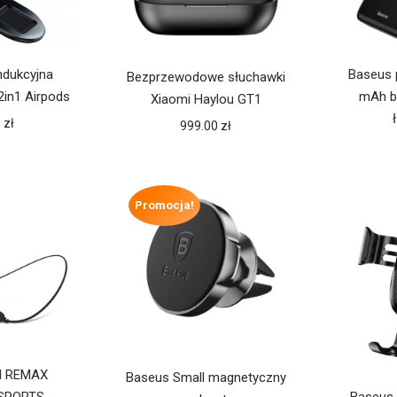
ndukcyjna
Baseus 
Bezprzewodowe słuchawki
2in1 Airpods
mAh b
Xiaomi Haylou GT1
0
zł
999.00
zł
Promocja!
I REMAX
Baseus Small magnetyczny