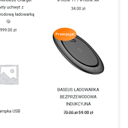
Wireless Charger
iPhone 11 / iPhone XR
vity uchwyt z
34.00
zł
wodową ładowarką
Qi
999.00
zł
Promocja!
BASEUS ŁADOWARKA
BEZPRZEWODOWA
INDUKCYJNA
ampka USB
70.00
zł
59.00
zł