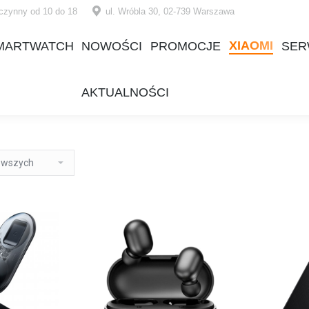
czynny od 10 do 18
ul. Wróbla 30, 02-739 Warszawa
XIAOMI
MARTWATCH
NOWOŚCI
PROMOCJE
SER
XIAOMI
MARTWATCH
NOWOŚCI
PROMOCJE
SER
AKTUALNOŚCI
AKTUALNOŚCI