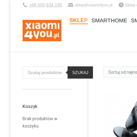
+48 505 634 195
sklep@xiaomi4you.pl
Sklep 
SKLEP
SMARTHOME
S
SKLEP
SMARTHOME
S
Wyszukiwarka
produktów
SZUKAJ
Koszyk
Brak produktów w
koszyku.