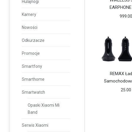
WIRELESS
Hulajnogi
EARPHONE
Kamery
999.0
Nowości
Odkurzacze
Promocje
Smartfony
REMAX Ład
Smarthome
Samochodowa
25.0
Smartwatch
Opaski Xiaomi Mi
Band
Serwis Xiaomi