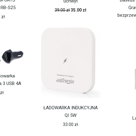
 SPORTS
Baseus 
uchwyt
 RB-S25
Gra
39.00
zł
35.00
zł
bezprze
0
zł
owarka
 3 USB 4A
0
zł
ŁADOWARKA INDUKCYJNA
QI 5W
L
33.00
zł