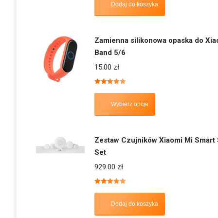
Dodaj do koszyka
Zamienna silikonowa opaska do Xia
Band 5/6
15.00
zł
Oceniono
5.00
na 5
Wybierz opcje
Zestaw Czujników Xiaomi Mi Smart
Set
929.00
zł
Oceniono
5.00
na 5
Dodaj do koszyka