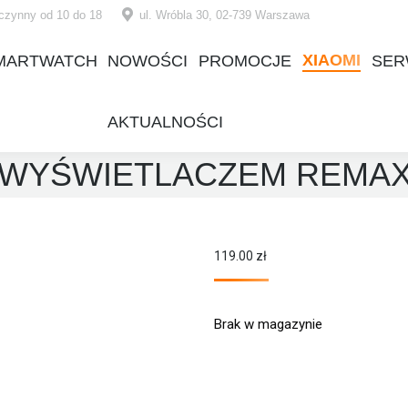
czynny od 10 do 18
ul. Wróbla 30, 02-739 Warszawa
XIAOMI
MARTWATCH
NOWOŚCI
PROMOCJE
SER
XIAOMI
MARTWATCH
NOWOŚCI
PROMOCJE
SER
AKTUALNOŚCI
AKTUALNOŚCI
 WYŚWIETLACZEM REMAX 
119.00
zł
Brak w magazynie