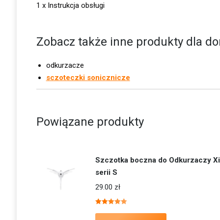
1 x Instrukcja obsługi
Zobacz także inne produkty dla d
odkurzacze
sczoteczki sonicznicze
Powiązane produkty
Szczotka boczna do Odkurzaczy X
serii S
29.00
zł
Oceniono
5.00
na 5