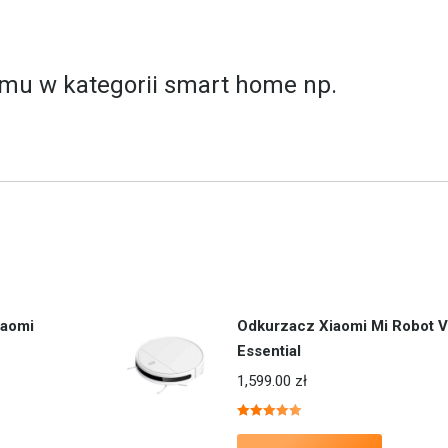
omu w kategorii
smart home
np.
iaomi
Odkurzacz Xiaomi Mi Robot
Essential
1,599.00
zł
Oceniono
5.00
na 5