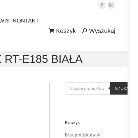
Facebook
Instagram
WIS
KONTAKT
Koszyk
Wyszukaj
WIS
KONTAKT
Szukaj:
Koszyk
Wyszukaj
Szukaj:
RT-E185 BIAŁA
Wyszukiwarka
produktów
SZUKAJ
Koszyk
Brak produktów w