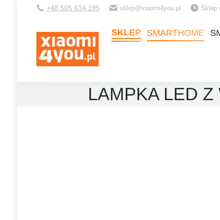
+48 505 634 195
sklep@xiaomi4you.pl
Sklep 
SKLEP
SMARTHOME
S
SKLEP
SMARTHOME
S
LAMPKA LED Z