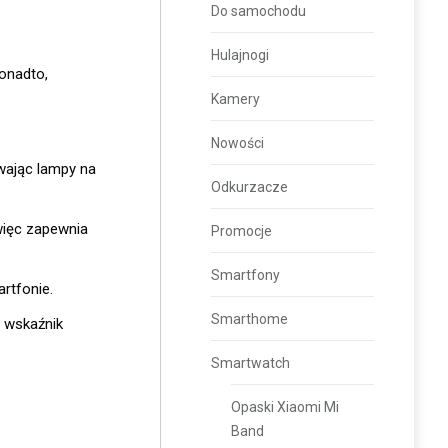
Do samochodu
Hulajnogi
onadto,
Kamery
Nowości
wając lampy na
Odkurzacze
więc zapewnia
Promocje
Smartfony
rtfonie.
Smarthome
y wskaźnik
Smartwatch
Opaski Xiaomi Mi
Band