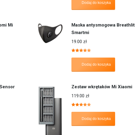
Dodaj do koszyka
omi Mi
Maska antysmogowa Breathlit
Smartmi
19.00
zł
Oceniono
5.00
na 5
Dodaj do koszyka
 Sensor
Zestaw wkrętaków Mi Xiaomi
119.00
zł
Oceniono
5.00
na 5
Dodaj do koszyka