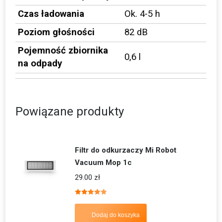
Czas ładowania
Ok. 4-5 h
Poziom głośności
82 dB
Pojemność zbiornika
0,6 l
na odpady
Powiązane produkty
Filtr do odkurzaczy Mi Robot
Vacuum Mop 1c
29.00
zł
Oceniono
5.00
na 5
Dodaj do koszyka