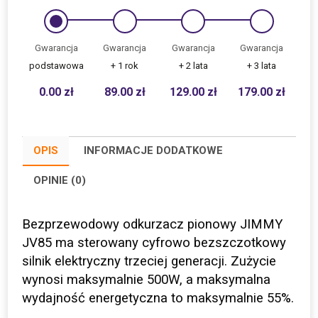
Gwarancja
Gwarancja
Gwarancja
Gwarancja
podstawowa
+ 1 rok
+ 2 lata
+ 3 lata
0.00
zł
89.00
zł
129.00
zł
179.00
zł
OPIS
INFORMACJE DODATKOWE
OPINIE (0)
Bezprzewodowy odkurzacz pionowy JIMMY
JV85 ma sterowany cyfrowo bezszczotkowy
silnik elektryczny trzeciej generacji.
Zużycie
wynosi maksymalnie 500W, a maksymalna
wydajność energetyczna to maksymalnie 55%
.