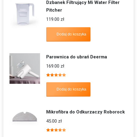
Dzbanek Filtrujący Mi Water Filter
Pitcher
119.00
zł
Dodaj do koszyka
Parownica do ubrań Deerma
169.00
zł
Oceniono
5.00
na 5
Dodaj do koszyka
Mikrofibra do Odkurzaczy Roborock
45.00
zł
Oceniono