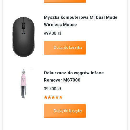
Myszka komputerowa Mi Dual Mode
Wireless Mouse
999.00
zł
Dodaj do koszyka
Odkurzacz do wągrów Inface
Remover MS7000
399.00
zł
Oceniono
5.00
na 5
Dodaj do koszyka