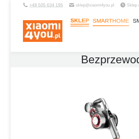
+48 505 634 195
sklep@xiaomi4you.pl
Sklep 
SKLEP
SMARTHOME
S
SKLEP
SMARTHOME
S
Bezprzewo