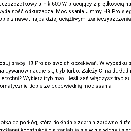
bezszczotkowy silnik 600 W pracujący z prędkością n
wydajność odkurzacza. Moc ssania Jimmy H9 Pro sięg
obie z nawet najbardziej uciążliwymi zanieczyszczenia
tosuj pracę H9 Pro do swoich oczekiwań. W wypadku p
nia dywanów nadaje się tryb turbo. Zależy Ci na dokła
zchni? Wybierz tryb max. Jeśli zaś włączysz tryb au
tomatycznie dobierze odpowiednią moc ssania.
ka do podłóg, która dokładnie zgarnia zarówno duże, 
ślanej konstrukcji nie zaplątują się w nią włosy i sier