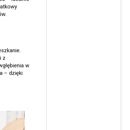
datkowy
ów.
szkanie.
i z
wgłębienia w
 – dzięki