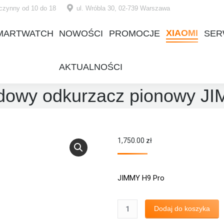
czynny od 10 do 18
ul. Wróbla 30, 02-739 Warszawa
XIAOMI
MARTWATCH
NOWOŚCI
PROMOCJE
SER
XIAOMI
MARTWATCH
NOWOŚCI
PROMOCJE
SER
AKTUALNOŚCI
AKTUALNOŚCI
dowy odkurzacz pionowy JI
1,750.00
zł
JIMMY H9 Pro
ilość
Dodaj do koszyka
Bezprzewodowy