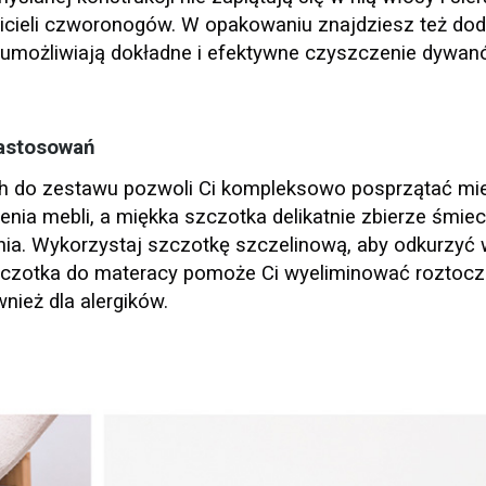
icieli czworonogów. W opakowaniu znajdziesz też do
umożliwiają dokładne i efektywne czyszczenie dywan
zastosowań
h do zestawu pozwoli Ci kompleksowo posprzątać mie
ia mebli, a miękka szczotka delikatnie zbierze śmiec
nia. Wykorzystaj szczotkę szczelinową, aby odkurzyć 
szczotka do materacy pomoże Ci wyeliminować roztocza
nież dla alergików.