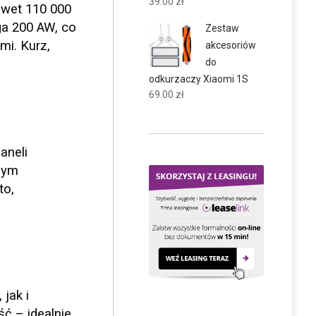
39.00
zł
awet 110 000
a 200 AW, co
Zestaw
mi. Kurz,
akcesoriów
do
odkurzaczy Xiaomi 1S
69.00
zł
aneli
dnym
to,
jak i
ść – idealnie