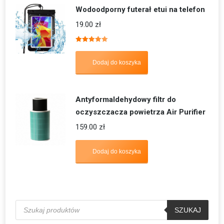
Wodoodporny futerał etui na telefon
19.00
zł
Oceniono
5.00
na 5
Dodaj do koszyka
Antyformaldehydowy filtr do
oczyszczacza powietrza Air Purifier
159.00
zł
Dodaj do koszyka
Wyszukiwarka
produktów
SZUKAJ