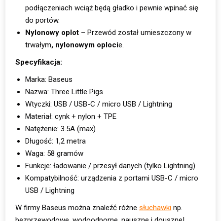
podłączeniach wciąż będą gładko i pewnie wpinać się
do portów.
Nylonowy oplot
– Przewód został umieszczony w
trwałym
, nylonowym oploci
e.
Specyfikacja:
Marka: Baseus
Nazwa: Three Little Pigs
Wtyczki: USB / USB-C / micro USB / Lightning
Materiał: cynk + nylon + TPE
Natężenie: 3.5A (max)
Długość: 1,2 metra
Waga: 58 gramów
Funkcje: ładowanie / przesył danych (tylko Lightning)
Kompatybilność: urządzenia z portami USB-C / micro
USB / Lightning
W firmy Baseus można znaleźć różne
słuchawki
np.
bezprzewodowe, wodoodporne, nauszne i douszne!