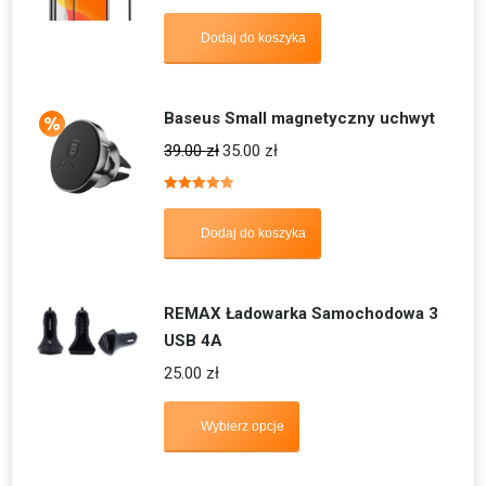
Dodaj do koszyka
Baseus Small magnetyczny uchwyt
39.00
zł
35.00
zł
Oceniono
5.00
na 5
Dodaj do koszyka
REMAX Ładowarka Samochodowa 3
USB 4A
25.00
zł
Wybierz opcje