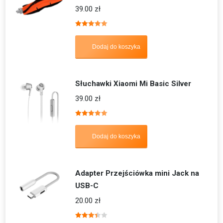
39.00
zł
Oceniono
5.00
na 5
Dodaj do koszyka
Słuchawki Xiaomi Mi Basic Silver
39.00
zł
Oceniono
5.00
na 5
Dodaj do koszyka
Adapter Przejściówka mini Jack na
USB-C
20.00
zł