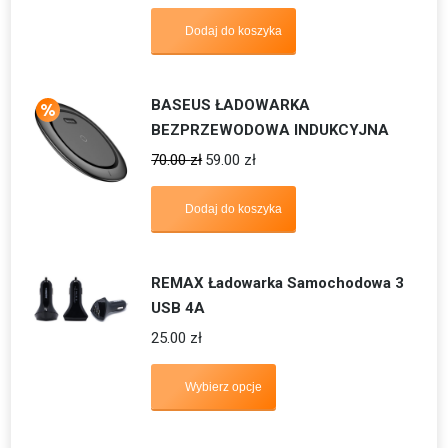
Oceniono
3.40
na 5
Dodaj do koszyka
BASEUS ŁADOWARKA
BEZPRZEWODOWA INDUKCYJNA
70.00
zł
59.00
zł
Dodaj do koszyka
REMAX Ładowarka Samochodowa 3
USB 4A
25.00
zł
Wybierz opcje