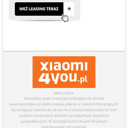
Menu dolne
Wszystkie znaki towarowe widniejące na stronie
www.xiaomi4you.pl użyte zostały jedynie w celach informacyjnych.
Sprzedający oświadcza, że nie ma z właścicielami praw do tych
znaków towarowych żadnych szczególnych związków
gospodarczych. W szczególności nie jest oficjalnym
dystrybutorem ich towarów.