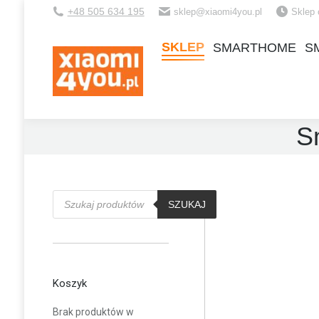
+48 505 634 195
sklep@xiaomi4you.pl
Sklep 
SKLEP
SMARTHOME
S
SKLEP
SMARTHOME
S
S
Wyszukiwarka
produktów
SZUKAJ
Koszyk
Brak produktów w