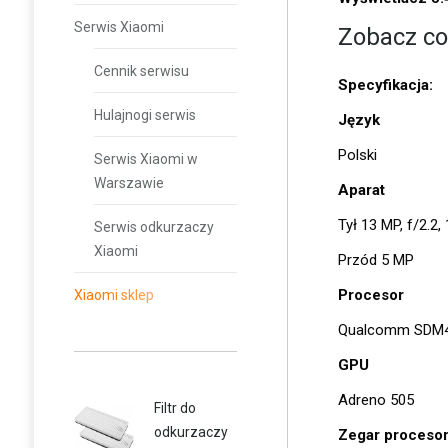
Serwis Xiaomi
Zobacz co
Cennik serwisu
Specyfikacja:
Hulajnogi serwis
Język
Polski
Serwis Xiaomi w
Warszawie
Aparat
Tył 13 MP, f/2.2
Serwis odkurzaczy
Xiaomi
Przód 5 MP
Procesor
Xiaomi sklep
Qualcomm SDM43
GPU
Adreno 505
Filtr do
odkurzaczy
Zegar proceso