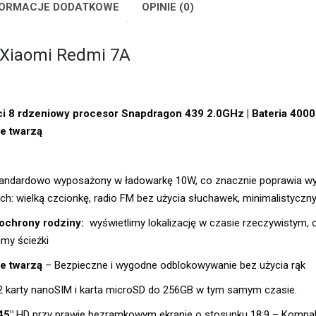
FORMACJE DODATKOWE
OPINIE (0)
 Xiaomi Redmi 7A
ci 8 rdzeniowy procesor Snapdragon 439 2.0GHz | Bateria 40
e twarzą
tandardowo wyposażony w ładowarkę 10W, co znacznie poprawia wy
ch: wielką czcionkę, radio FM bez użycia słuchawek, minimalistyczny 
 ochrony rodziny:
wyświetlimy lokalizację w czasie rzeczywistym
imy ścieżki
e twarzą
– Bezpieczne i wygodne odblokowywanie bez użycia rąk
2 karty nanoSIM i karta microSD do 256GB w tym samym czasie.
45″
HD przy prawie bezramkowym ekranie o stosunku 18:9 – Kompakt