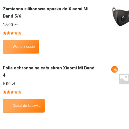
Zamienna silikonowa opaska do Xiaomi Mi
Band 5/6
15.00
zł
Oceniono
5.00
na 5
Wybierz opcje
Folia ochronna na cały ekran Xiaomi Mi Band
4
5.00
zł
Oceniono
5.00
na 5
Dodaj do koszyka