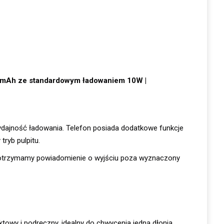
00mAh ze standardowym ładowaniem 10W |
dajność ładowania. Telefon posiada dodatkowe funkcje
tryb pulpitu.
, otrzymamy powiadomienie o wyjściu poza wyznaczony
owy i podręczny, idealny do chwycenia jedną dłonią