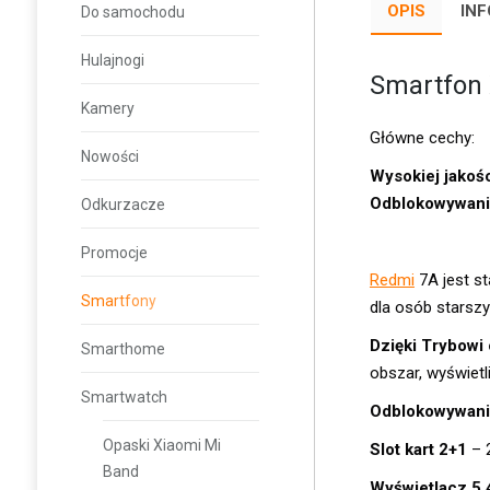
OPIS
IN
Do samochodu
Hulajnogi
Smartfon
Kamery
Główne cechy:
Nowości
Wysokiej jakoś
Odblokowywani
Odkurzacze
Promocje
Redmi
7A jest s
Smartfony
dla osób starszy
Dzięki Trybowi
Smarthome
obszar, wyświetl
Smartwatch
Odblokowywani
Opaski Xiaomi Mi
Slot kart 2+1
– 
Band
Wyświetlacz 5.