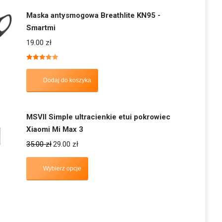
Maska antysmogowa Breathlite KN95 -
Smartmi
19.00
zł
Oceniono
5.00
na 5
Dodaj do koszyka
MSVII Simple ultracienkie etui pokrowiec
Xiaomi Mi Max 3
35.00
zł
29.00
zł
Wybierz opcje