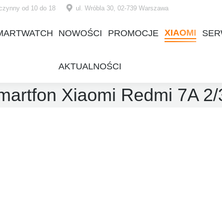
czynny od 10 do 18
ul. Wróbla 30, 02-739 Warszawa
XIAOMI
MARTWATCH
NOWOŚCI
PROMOCJE
SER
XIAOMI
MARTWATCH
NOWOŚCI
PROMOCJE
SER
AKTUALNOŚCI
AKTUALNOŚCI
martfon Xiaomi Redmi 7A 2/