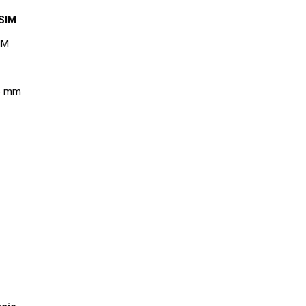
 SIM
IM
.6 mm