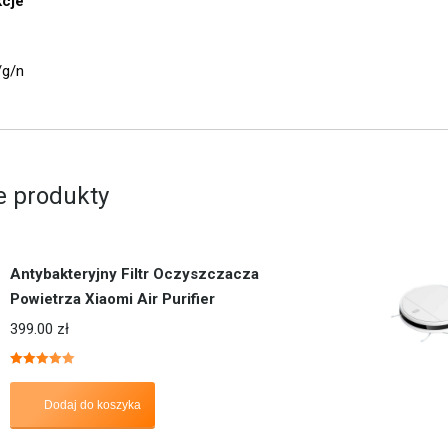
kcje
/g/n
 produkty
Antybakteryjny Filtr Oczyszczacza
Powietrza Xiaomi Air Purifier
399.00
zł
Oceniono
5.00
na 5
Dodaj do koszyka