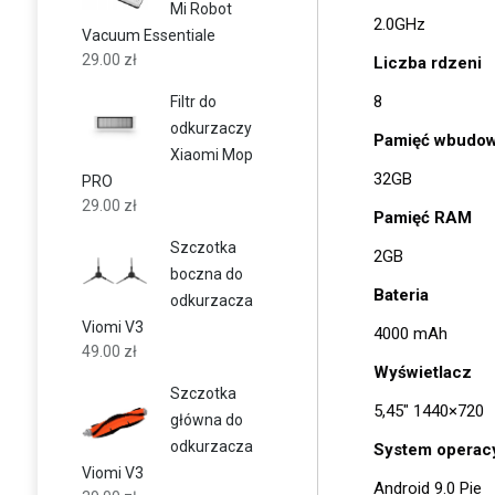
Mi Robot
2.0GHz
Vacuum Essentiale
29.00
zł
Liczba rdzeni
8
Filtr do
odkurzaczy
Pamięć wbudo
Xiaomi Mop
32GB
PRO
29.00
zł
Pamięć RAM
Szczotka
2GB
boczna do
Bateria
odkurzacza
Viomi V3
4000 mAh
49.00
zł
Wyświetlacz
Szczotka
5,45″ 1440×720
główna do
odkurzacza
System operac
Viomi V3
Android 9.0 Pie