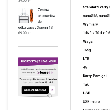
39.00
zł
Standard karty
Zestaw
nanoSIM, nanoS
akcesoriów
do
Wymiary
odkurzaczy Xiaomi 1S
146.3 x 70.4 x 9
69.00
zł
Waga
165g
LTE
4G
Karty Pamięci
Tak
USB
USB micro