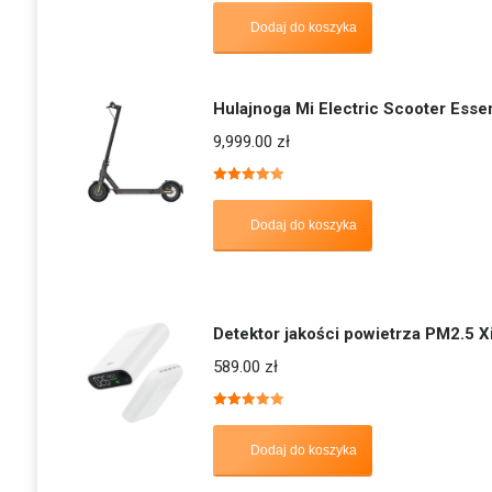
5.00
na 5
Dodaj do koszyka
Hulajnoga Mi Electric Scooter Essen
9,999.00
zł
Oceniono
5.00
na 5
Dodaj do koszyka
Detektor jakości powietrza PM2.5 X
589.00
zł
Oceniono
5.00
na 5
Dodaj do koszyka