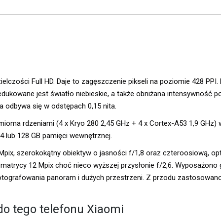
elczości Full HD. Daje to zagęszczenie pikseli na poziomie 428 PPI.
edukowane jest światło niebieskie, a także obniżana intensywność po
ja odbywa się w odstępach 0,15 nita.
oma rdzeniami (4 x Kryo 280 2,45 GHz + 4 x Cortex-A53 1,9 GHz) 
4 lub 128 GB pamięci wewnętrznej.
ix, szerokokątny obiektyw o jasności f/1,8 oraz czteroosiową, op
na matrycy 12 Mpix choć nieco wyższej przysłonie f/2,6. Wyposażono 
fotografowania panoram i dużych przestrzeni. Z przodu zastosowan
o tego telefonu Xiaomi