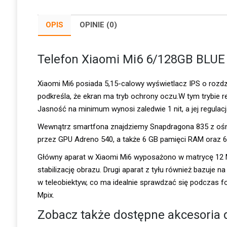
OPIS
OPINIE (0)
Telefon Xiaomi Mi6 6/128GB BLUE
Xiaomi Mi6 posiada 5,15-calowy wyświetlacz IPS o rozdzi
podkreśla, że ekran ma tryb ochrony oczu.W tym trybie r
Jasność na minimum wynosi zaledwie 1 nit, a jej regulac
Wewnątrz smartfona znajdziemy Snapdragona 835 z ośmi
przez GPU Adreno 540, a także 6 GB pamięci RAM oraz 6
Główny aparat w Xiaomi Mi6 wyposażono w matrycę 12 Mp
stabilizację obrazu. Drugi aparat z tyłu również bazuje 
w teleobiektyw, co ma idealnie sprawdzać się podczas 
Mpix.
Zobacz także dostępne
akcesoria
d