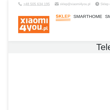
+48 505 634 195
sklep@xiaomi4you.pl
Sklep 
SKLEP
SMARTHOME
S
SKLEP
SMARTHOME
S
Tel