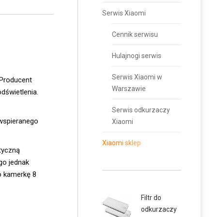
Serwis Xiaomi
Cennik serwisu
Hulajnogi serwis
Serwis Xiaomi w
 Producent
Warszawie
dświetlenia.
Serwis odkurzaczy
wspieranego
Xiaomi
Xiaomi sklep
tyczną
go jednak
o kamerkę 8
Filtr do
odkurzaczy