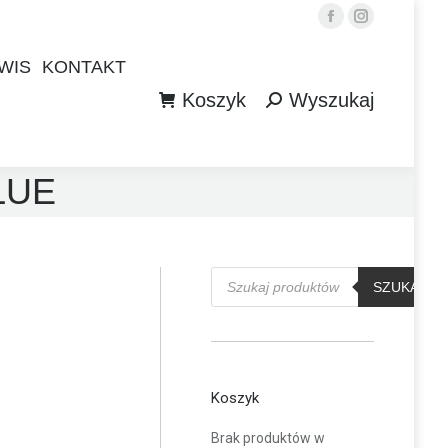
Facebook
Instagram
WIS
KONTAKT
Koszyk
Wyszukaj
WIS
KONTAKT
Szukaj:
Koszyk
Wyszukaj
Szukaj:
BLUE
Wyszukiwarka
produktów
SZUKAJ
Koszyk
Brak produktów w