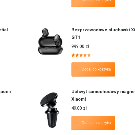
Dodaj do koszyka
tial
Bezprzewodowe słuchawki Xi
GT1
999.00
zł
Oceniono
5.00
na 5
Dodaj do koszyka
iaomi
Uchwyt samochodowy magnet
Xiaomi
49.00
zł
Dodaj do koszyka