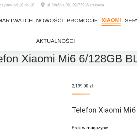
czynny od 10 do 18
ul. Wróbla 30, 02-739 Warszawa
XIAOMI
MARTWATCH
NOWOŚCI
PROMOCJE
SER
XIAOMI
MARTWATCH
NOWOŚCI
PROMOCJE
SER
AKTUALNOŚCI
AKTUALNOŚCI
efon Xiaomi Mi6 6/128GB 
2,199.00
zł
Telefon Xiaomi Mi6
Brak w magazynie