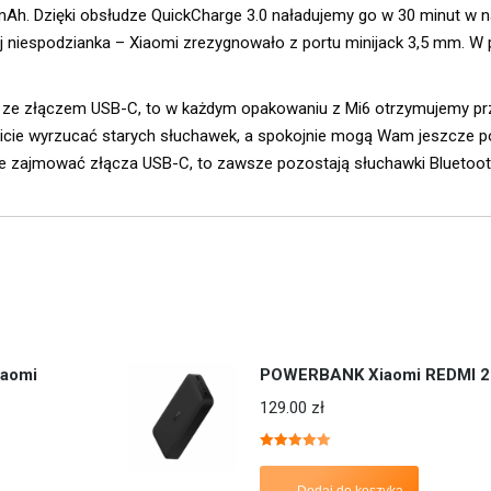
Ah. Dzięki obsłudze QuickCharge 3.0 naładujemy go w 30 minut w n
j niespodzianka – Xiaomi zrezygnowało z portu minijack 3,5 mm. W 
k ze złączem USB-C, to w każdym opakowaniu z Mi6 otrzymujemy pr
sicie wyrzucać starych słuchawek, a spokojnie mogą Wam jeszcze 
ie zajmować złącza USB-C, to zawsze pozostają słuchawki Bluetoot
iaomi
POWERBANK Xiaomi REDMI 
129.00
zł
Oceniono
5.00
na 5