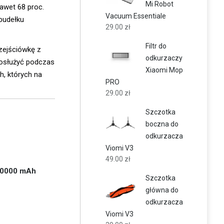
Mi Robot
awet 68 proc.
Vacuum Essentiale
pudełku
29.00
zł
Filtr do
zejściówkę z
odkurzaczy
posłużyć podczas
Xiaomi Mop
h, których na
PRO
29.00
zł
Szczotka
boczna do
odkurzacza
Viomi V3
49.00
zł
20000 mAh
Szczotka
główna do
odkurzacza
Viomi V3