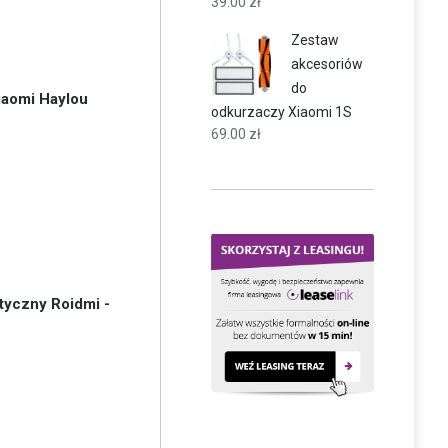
39.00
zł
Zestaw
akcesoriów
do
aomi Haylou
odkurzaczy Xiaomi 1S
69.00
zł
yczny Roidmi -