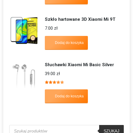
Szkło hartowane 3D Xiaomi Mi 9T
7.00
zł
Dodaj do koszyka
Słuchawki Xiaomi Mi Basic Silver
39.00
zł
Oceniono
5.00
na 5
Dodaj do koszyka
Wyszukiwarka
produktów
SZUKAJ