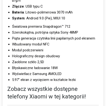
b/g/n
Złącze
: USB typu C
Bateria
: Litowo-polimerowa 3070 mAh
System
: Android 9.0 (Pie), MIUI 10
Światowa premiera Snapdragon™ 712
Szerokokątna, potrójna optyka Sony 48MP
Piąta generacja czytnika linii papilarnych pod ekranem
Wbudowany moduł NFC
Moduł podczerwieni
Holograficzny design obudowy
Zaoblone szkło 2,5D
Błyskawiczne ładowanie 18W
Wyświetlacz Samsung AMOLED
5.97” ekran z wycięciem w kształcie łezki
Zobacz wszystkie dostępne
telefony Xiaomi
w tej kategorii!