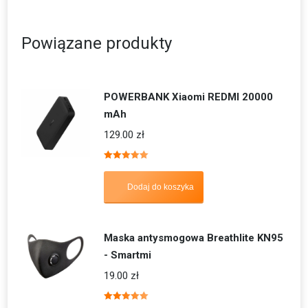
Powiązane produkty
POWERBANK Xiaomi REDMI 20000
mAh
129.00
zł
Oceniono
5.00
na 5
Dodaj do koszyka
Maska antysmogowa Breathlite KN95
- Smartmi
19.00
zł
Oceniono