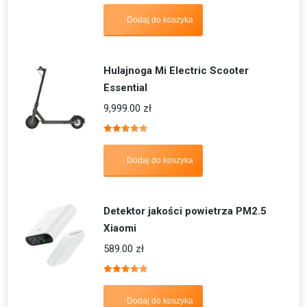
5.00
na 5
Dodaj do koszyka
Hulajnoga Mi Electric Scooter
Essential
9,999.00
zł
Oceniono
5.00
na 5
Dodaj do koszyka
Detektor jakości powietrza PM2.5
Xiaomi
589.00
zł
Oceniono
5.00
na 5
Dodaj do koszyka