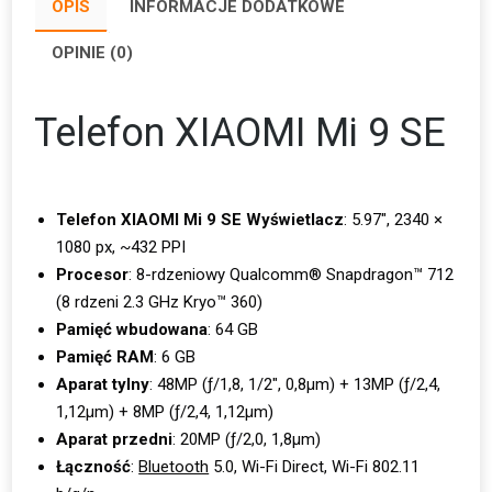
OPIS
INFORMACJE DODATKOWE
OPINIE (0)
Telefon XIAOMI Mi 9 SE
Telefon XIAOMI Mi 9 SE Wyświetlacz
: 5.97″, 2340 ×
1080 px, ~432 PPI
Procesor
: 8-rdzeniowy Qualcomm® Snapdragon™ 712
(8 rdzeni 2.3 GHz Kryo™ 360)
Pamięć wbudowana
: 64 GB
Pamięć RAM
: 6 GB
Aparat tylny
: 48MP (ƒ/1,8, 1/2″, 0,8µm) + 13MP (ƒ/2,4,
1,12µm) + 8MP (ƒ/2,4, 1,12µm)
Aparat przedni
: 20MP (ƒ/2,0, 1,8µm)
Łączność
:
Bluetooth
5.0, Wi-Fi Direct, Wi-Fi 802.11