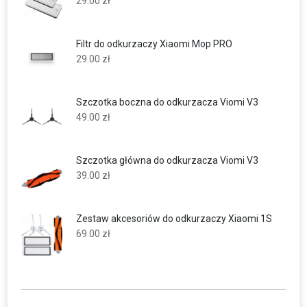
29.00
zł
Filtr do odkurzaczy Xiaomi Mop PRO
29.00
zł
Szczotka boczna do odkurzacza Viomi V3
49.00
zł
Szczotka główna do odkurzacza Viomi V3
39.00
zł
Zestaw akcesoriów do odkurzaczy Xiaomi 1S
69.00
zł