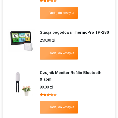
Oceniono
5.00
na 5
Dodaj do koszyka
Stacja pogodowa ThermoPro TP-280
259.00
zł
Dodaj do koszyka
Czujnik Monitor Roślin Bluetooth
Xiaomi
89.00
zł
Oceniono
4.67
na 5
Dodaj do koszyka