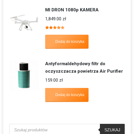
MI DRON 1080p KAMERA
1,849.00
zł
Oceniono
5.00
na 5
Dodaj do koszyka
Antyformaldehydowy filtr do
oczyszczacza powietrza Air Purifier
159.00
zł
Dodaj do koszyka
Wyszukiwarka
produktów
SZUKAJ