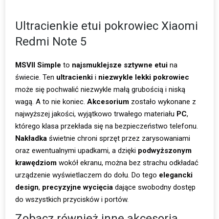
Ultracienkie etui pokrowiec Xiaomi
Redmi Note 5
MSVII Simple
to
najsmuklejsze sztywne etui
na
świecie. Ten
ultracienki
i
niezwykle lekki
pokrowiec
może się pochwalić niezwykle małą grubością i niską
wagą. A to nie koniec.
Akcesorium
zostało wykonane z
najwyższej jakości, wyjątkowo trwałego materiału
PC
,
którego klasa przekłada się na bezpieczeństwo telefonu.
Nakładka
świetnie chroni sprzęt przez zarysowaniami
oraz ewentualnymi upadkami, a dzięki
podwyższonym
krawędziom
wokół ekranu, można bez strachu odkładać
urządzenie wyświetlaczem do dołu. Do tego
elegancki
design
,
precyzyjne wycięcia
dające swobodny dostęp
do wszystkich przycisków i portów.
Zobacz również inne
akcesoria