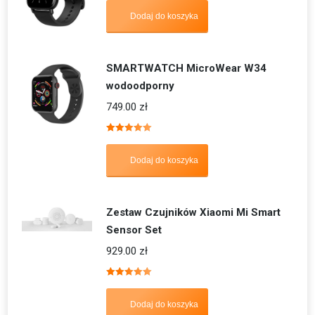
Dodaj do koszyka
SMARTWATCH MicroWear W34
wodoodporny
749.00
zł
Oceniono
5.00
na 5
Dodaj do koszyka
Zestaw Czujników Xiaomi Mi Smart
Sensor Set
929.00
zł
Oceniono
5.00
na 5
Dodaj do koszyka