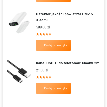
Detektor jakości powietrza PM2.5
Xiaomi
589.00
zł
Oceniono
5.00
na 5
Dodaj do koszyka
Kabel USB-C do telefonów Xiaomi 2m
21.00
zł
Oceniono
5.00
na 5
Dodaj do koszyka