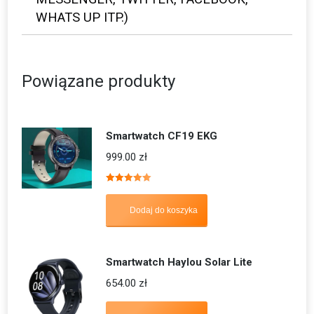
WHATS UP ITP.)
Powiązane produkty
Smartwatch CF19 EKG
999.00
zł
Oceniono
5.00
na 5
Dodaj do koszyka
Smartwatch Haylou Solar Lite
654.00
zł