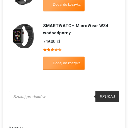
Dodaj do koszyka
SMARTWATCH MicroWear W34
wodoodporny
749.00
zł
Oceniono
5.00
na 5
Dodaj do koszyka
Wyszukiwarka
produktów
SZUKAJ