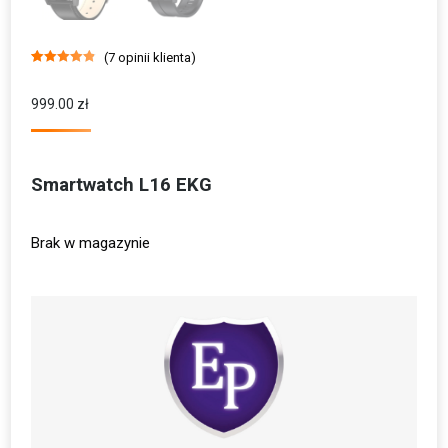
(
7
opinii klienta)
Oceniony
7
4.86
na 5 na
podstawie
999.00
zł
ocen
klientów
Smartwatch L16 EKG
Brak w magazynie