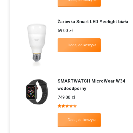
Żarówka Smart LED Yeelight biała
59.00
zł
Dodaj do koszyka
SMARTWATCH MicroWear W34
wodoodporny
749.00
zł
Oceniono
5.00
na 5
Dodaj do koszyka