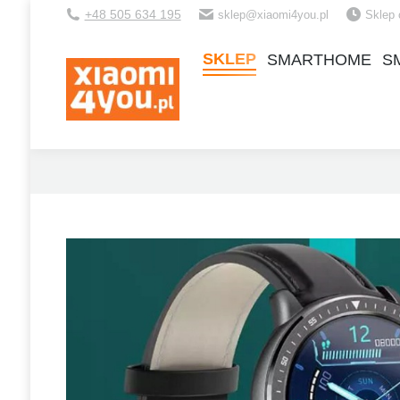
+48 505 634 195
sklep@xiaomi4you.pl
Sklep 
SKLEP
SMARTHOME
S
SKLEP
SMARTHOME
S