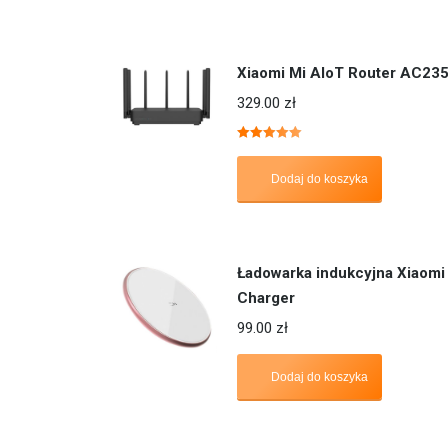
Xiaomi Mi AIoT Router AC23
329.00
zł
Oceniono
5.00
na 5
Dodaj do koszyka
Ładowarka indukcyjna Xiaomi
Charger
99.00
zł
Dodaj do koszyka