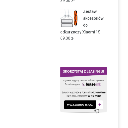
39.00
zł
Zestaw
akcesoriów
do
odkurzaczy Xiaomi 1S
69.00
zł