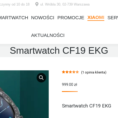
czynny od 10 do 18
ul. Wróbla 30, 02-739 Warszawa
XIAOMI
MARTWATCH
NOWOŚCI
PROMOCJE
SER
XIAOMI
MARTWATCH
NOWOŚCI
PROMOCJE
SER
AKTUALNOŚCI
AKTUALNOŚCI
Smartwatch CF19 EKG
(
1
opinia klienta)
Oceniony
1
5.00
na 5 na
podstawie
999.00
zł
oceny klienta
Smartwatch CF19 EKG