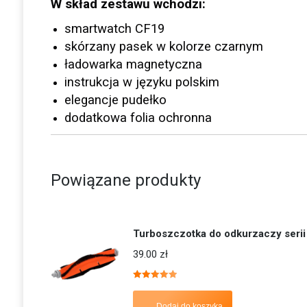
W skład zestawu wchodzi:
smartwatch CF19
skórzany pasek w kolorze czarnym
ładowarka magnetyczna
instrukcja w języku polskim
elegancje pudełko
dodatkowa folia ochronna
Powiązane produkty
Turboszczotka do odkurzaczy serii
39.00
zł
Oceniono
5.00
na 5
Dodaj do koszyka