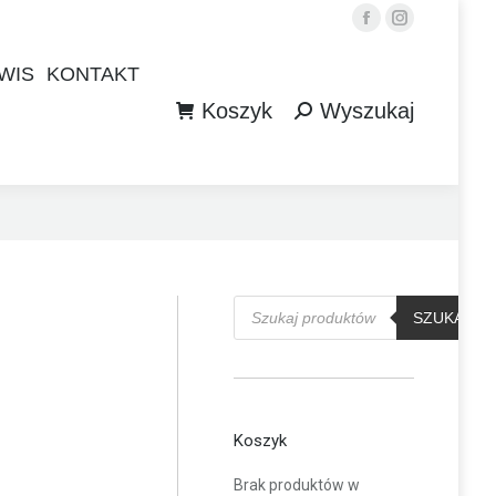
Facebook
Instagram
WIS
KONTAKT
Koszyk
Wyszukaj
WIS
KONTAKT
Szukaj:
Koszyk
Wyszukaj
Szukaj:
Wyszukiwarka
produktów
SZUKAJ
Koszyk
Brak produktów w