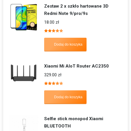
Zestaw 2 x szkło hartowane 3D
Redmi Note 9/pro/9s
18.00
zł
Oceniono
5.00
na 5
Dodaj do koszyka
Xiaomi Mi AIoT Router AC2350
329.00
zł
Oceniono
5.00
na 5
Dodaj do koszyka
Selfie stick monopod Xiaomi
BLUETOOTH