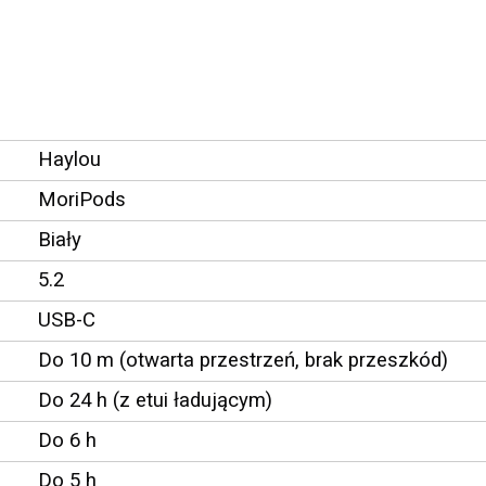
Haylou
MoriPods
Biały
5.2
USB-C
Do 10 m (otwarta przestrzeń, brak przeszkód)
Do 24 h (z etui ładującym)
Do 6 h
Do 5 h