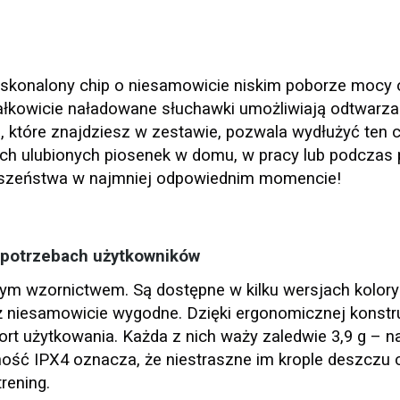
konalony chip o niesamowicie niskim poborze mocy 
całkowicie naładowane słuchawki umożliwiają odtwarza
e, które znajdziesz w zestawie, pozwala wydłużyć ten 
ch ulubionych piosenek w domu, w pracy lub podczas
uszeństwa w najmniej odpowiednim momencie!
 potrzebach użytkowników
 wzornictwem. Są dostępne w kilku wersjach kolory
eż niesamowicie wygodne. Dzięki ergonomicznej konstruk
t użytkowania. Każda z nich waży zaledwie 3,9 g – n
ość IPX4 oznacza, że niestraszne im krople deszczu 
rening.