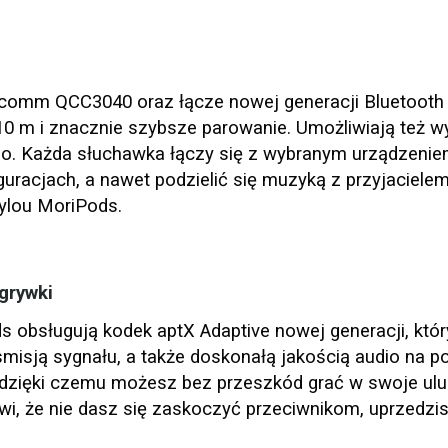
lcomm QCC3040 oraz łącze nowej generacji Bluetooth 
 10 m i znacznie szybsze parowanie. Umożliwiają też 
eo. Każda słuchawka łączy się z wybranym urządzeniem
uracjach, a nawet podzielić się muzyką z przyjacielem
ylou MoriPods.
grywki
s obsługują kodek aptX Adaptive nowej generacji, któ
nsmisją sygnału, a także doskonałą jakością audio na po
 dzięki czemu możesz bez przeszkód grać w swoje ulub
wi, że nie dasz się zaskoczyć przeciwnikom, uprzedzisz