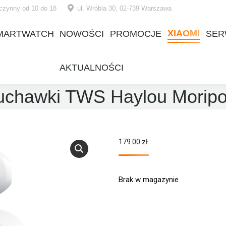
czynny od 10 do 18
ul. Wróbla 30, 02-739 Warszawa
XIAOMI
MARTWATCH
NOWOŚCI
PROMOCJE
SER
XIAOMI
MARTWATCH
NOWOŚCI
PROMOCJE
SER
AKTUALNOŚCI
AKTUALNOŚCI
uchawki TWS Haylou Morip
179.00
zł
Brak w magazynie