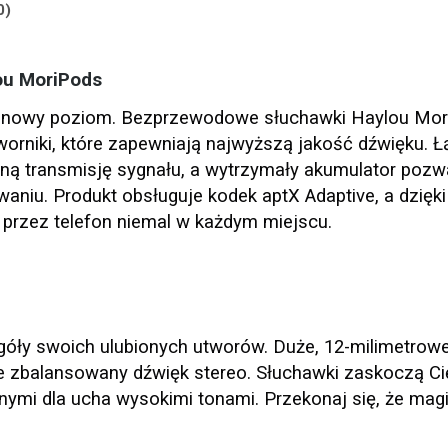
0)
ou MoriPods
 nowy poziom. Bezprzewodowe słuchawki Haylou Mor
orniki, które zapewniają najwyższą jakość dźwięku. Ł
ilną transmisję sygnału, a wytrzymały akumulator pozw
niu. Produkt obsługuje kodek aptX Adaptive, a dzięki 
zez telefon niemal w każdym miejscu.
óły swoich ulubionych utworów. Duże, 12-milimetrowe
ie zbalansowany dźwięk stereo. Słuchawki zaskoczą Cię
nymi dla ucha wysokimi tonami. Przekonaj się, że mag