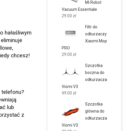
Mi Robot
Vacuum Essentiale
29.00
zł
Filtr do
wo hałaśliwym
odkurzaczy
eliminuje
Xiaomi Mop
dlowe,
PRO
29.00
zł
iedy chcesz!
Szczotka
boczna do
odkurzacza
Viomi V3
 telefonu?
49.00
zł
ewniają
Szczotka
ać lub
główna do
orzystać z
odkurzacza
Viomi V3