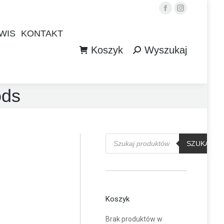
Facebook
Instagram
WIS
KONTAKT
Koszyk
Wyszukaj
WIS
KONTAKT
Szukaj:
Koszyk
Wyszukaj
Szukaj:
ods
Wyszukiwarka
produktów
SZUKAJ
Koszyk
Brak produktów w