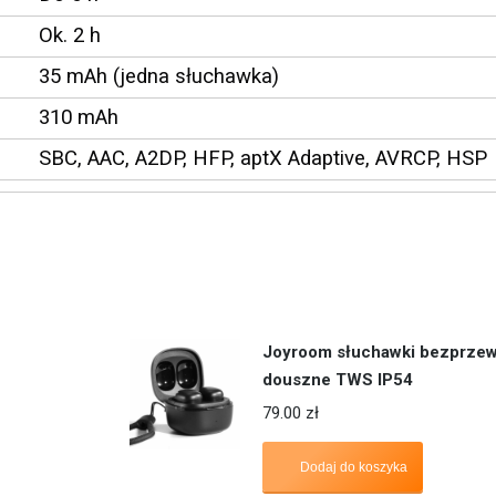
Ok. 2 h
35 mAh (jedna słuchawka)
310 mAh
SBC, AAC, A2DP, HFP, aptX Adaptive, AVRCP, HSP
Joyroom słuchawki bezprze
douszne TWS IP54
79.00
zł
Dodaj do koszyka