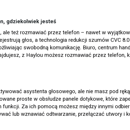
n, gdziekolwiek jesteś
, ale też rozmawiać przez telefon – nawet w wyjątko
jestrują głos, a technologia redukcji szumów CVC 8.0 
żliwiając swobodną komunikację. Biuro, centrum han
ajdujesz, z Haylou możesz rozmawiać przez telefon, k
tywować asystenta głosowego, ale nie masz pod ręką
wane proste w obsłudze panele dotykowe, które zap
h funkcji. Za ich pomocą możesz między innymi odbier
wać lub wznawiać odtwarzanie, przełączać utwory i k