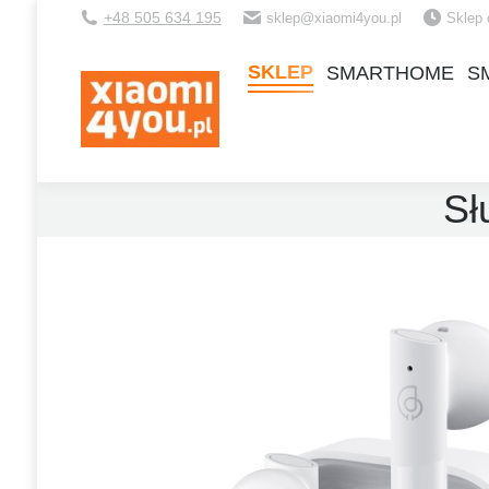
+48 505 634 195
sklep@xiaomi4you.pl
Sklep 
SKLEP
SMARTHOME
S
SKLEP
SMARTHOME
S
Sł