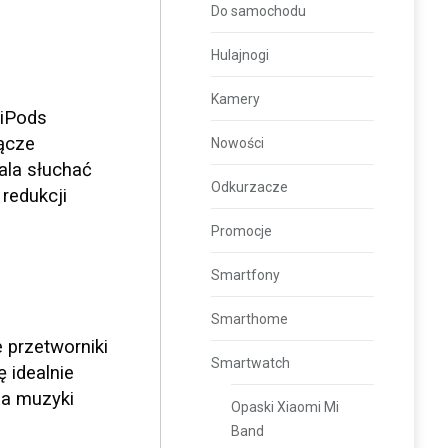
Do samochodu
Hulajnogi
Kamery
iPods
ącze
Nowości
ala słuchać
Odkurzacze
redukcji
Promocje
Smartfony
Smarthome
 przetworniki
Smartwatch
 idealnie
ia muzyki
Opaski Xiaomi Mi
Band