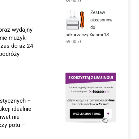
39.00
zł
Zestaw
akcesoriów
do
oraz wydajny
odkurzaczy Xiaomi 1S
nie muzyki
69.00
zł
czas do aż 24
 podróży
stycznych –
cji idealnie
awet nie
czy potu –